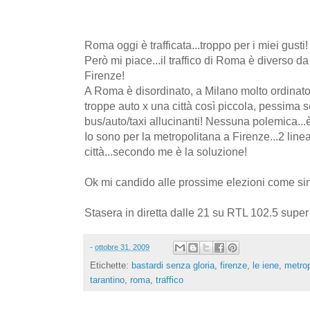
Roma oggi è trafficata...troppo per i miei gusti!
Però mi piace...il traffico di Roma è diverso da
Firenze!
A Roma è disordinato, a Milano molto ordinato.
troppe auto x una città così piccola, pessima s
bus/auto/taxi allucinanti! Nessuna polemica...
Io sono per la metropolitana a Firenze...2 linea
città...secondo me è la soluzione!
Ok mi candido alle prossime elezioni come sin
Stasera in diretta dalle 21 su RTL 102.5 super 
-
ottobre 31, 2009
Etichette:
bastardi senza gloria
,
firenze
,
le iene
,
metrop
tarantino
,
roma
,
traffico