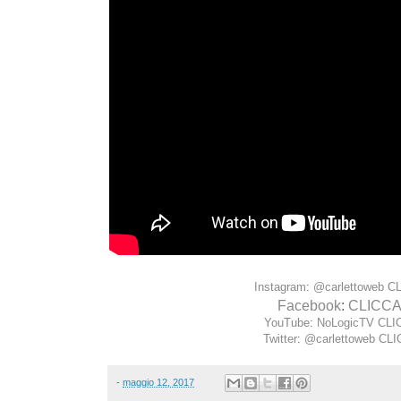
Instagram
:
@carlettoweb
CL
Facebook
:
CLICCA
YouTube
:
NoLogicTV
CLI
Twitter
:
@carlettoweb
CLI
-
maggio 12, 2017