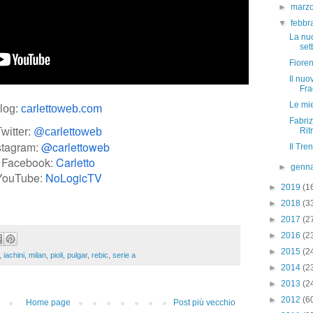
►
marz
▼
febbr
La nu
set
Fioren
Il nuo
Frag
Le mie
log:
carlettoweb.com
Fabriz
witter:
@carlettoweb
Rit
stagram:
@carlettoweb
Il Tre
Facebook:
Carletto
►
genn
YouTube:
NoLogicTV
►
2019
(1
►
2018
(3
►
2017
(2
►
2016
(2
►
2015
(2
,
iachini
,
milan
,
pioli
,
pulgar
,
rebic
,
serie a
►
2014
(2
►
2013
(2
►
2012
(6
Home page
Post più vecchio