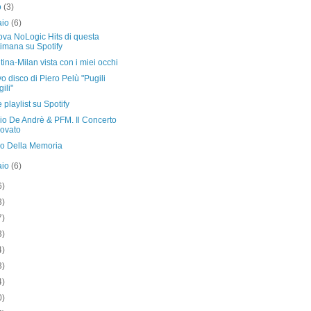
o
(3)
aio
(6)
ova NoLogic Hits di questa
timana su Spotify
tina-Milan vista con i miei occhi
vo disco di Piero Pelù "Pugili
ili"
 playlist su Spotify
io De Andrè & PFM. Il Concerto
rovato
no Della Memoria
aio
(6)
6)
3)
7)
3)
4)
3)
4)
0)