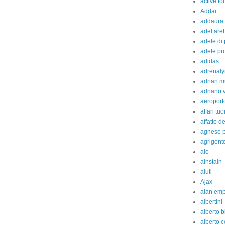
active to
Addai
addaura
adel aref
adele di
adele pr
adidas
adrenaly
adrian m
adriano 
aeroport
affari tuo
affatto d
agnese p
agrigent
aic
ainstain
aiuti
Ajax
alan em
albertini
alberto b
alberto c