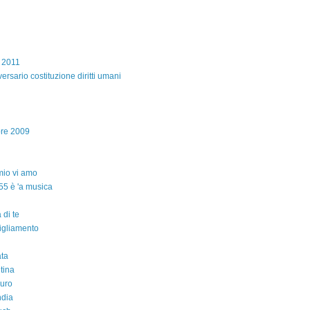
e 2011
ersario costituzione diritti umani
bre 2009
io vi amo
55 è 'a musica
 di te
igliamento
ta
ntina
auro
ndia