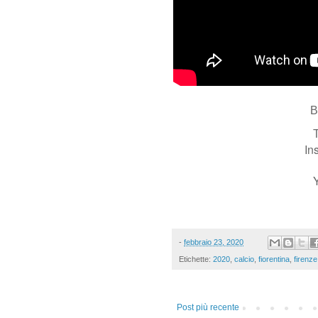
B
T
In
-
febbraio 23, 2020
Etichette:
2020
,
calcio
,
fiorentina
,
firenze
Post più recente