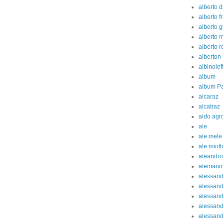
alberto d
alberto fr
alberto g
alberto 
alberto 
alberton
albinolef
album
album Pa
alcaraz
alcatraz
aldo agr
ale
ale mele
ale miott
aleandro
alemann
alessan
alessand
alessand
alessan
alessand