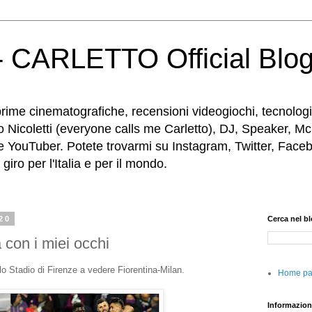
 CARLETTO Official Blo
rime cinematografiche, recensioni videogiochi, tecnologia
o Nicoletti (everyone calls me Carletto), DJ, Speaker, Mc
e YouTuber. Potete trovarmi su Instagram, Twitter, Faceb
iro per l'Italia e per il mondo.
20
Cerca nel b
 con i miei occhi
llo Stadio di Firenze a vedere Fiorentina-Milan.
Home p
Informazion