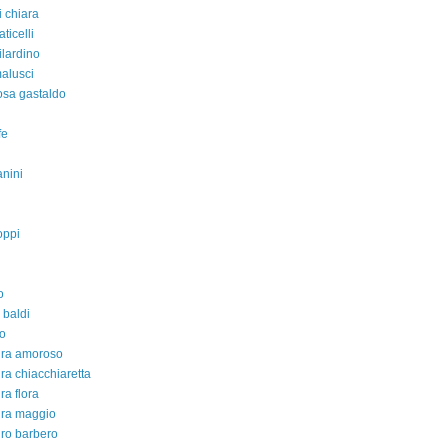
i chiara
aticelli
ilardino
malusci
rosa gastaldo
fe
nini
oppi
o
 baldi
o
dra amoroso
ra chiacchiaretta
ra flora
dra maggio
ro barbero