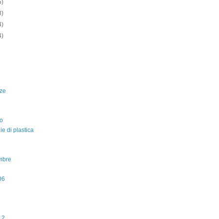
5)
8)
4)
4)
ze
o
lie di plastica
mbre
06
12