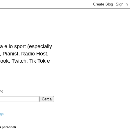
g
 e lo sport (especially
, Pianist, Radio Host,
ook, Twitch, Tik Tok e
log
age
i personali