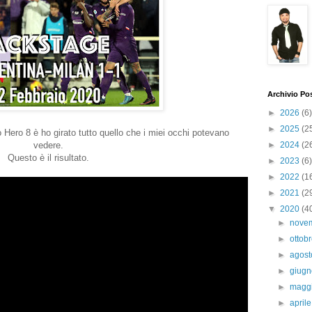
Archivio Po
►
2026
(6)
►
2025
(2
Hero 8 è ho girato tutto quello che i miei occhi potevano
vedere.
►
2024
(2
Questo è il risultato.
►
2023
(6)
►
2022
(1
►
2021
(2
▼
2020
(4
►
nove
►
ottob
►
agos
►
giug
►
magg
►
april