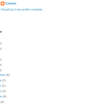
Carletto
Visualizza il mio profilo completo
st
5)
6)
6)
9)
0)
mbre
(6)
re
(2)
to
(1)
no
(3)
io
(9)
e
(4)