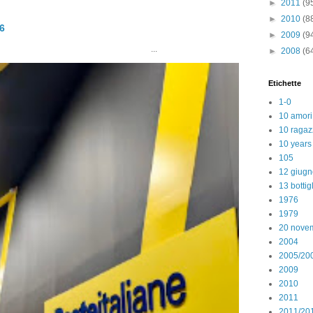
►
2011
(9
►
2010
(8
26
►
2009
(9
..
►
2008
(6
Etichette
1-0
10 amori
10 ragaz
10 years
105
12 giugn
13 bottig
1976
1979
20 nove
2004
2005/20
2009
2010
2011
2011/20