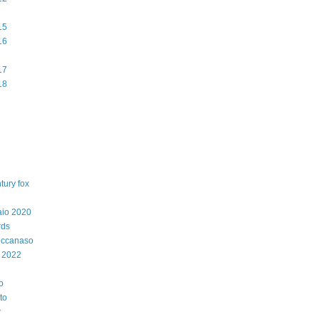
15
16
17
18
tury fox
aio 2020
rds
iccanaso
 2022
o
to
r