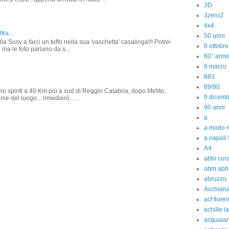
3D
3zero2
4x4
tra...
50 anni
la Susy a farci un tuffo nella sua 'vaschetta' casalinga!!! Potrei
6 ottobr
 ma le foto parlano da s...
60° anniv
8 marzo
883
89/90
amo spinti a 40 Km più a sud di Reggio Calabria, dopo Melito,
9 dicem
e del luogo... rimedierò... ...
90 anni
a
a modo m
a napoli 
A4
abbi cura
abm abb
abruzzo
Acchiana
acf fiore
achille l
acquala