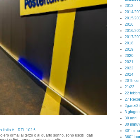
2012
2014/20
2015/20
2016
2016/20
2017/20
2018
2019
2020
2021
2022
2024
20Th cen
21/22
22 febbr
27 Reco
2ganzi2f
3 giugno
30 anni
30 minut
 Italia è... RTL 102.5
30° minu
o ero ormai al terzo o al quarto sonno, sono usciti i dati
360° tou
 mesi estivi...appena arrivato in radio ...