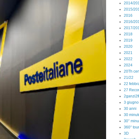
2014/20
2015/20
2016
2016/20
2017/20
2018
2019
2020
2021
2022
2024
20Th cen
21/22
22 febbr
27 Reco
2ganzi2f
3 giugno
30 anni
30 minut
30° minu
360° tou
3D