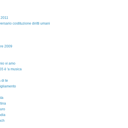
e 2011
ersario costituzione diritti umani
bre 2009
io vi amo
55 è 'a musica
 di te
igliamento
ta
ntina
auro
ndia
uch