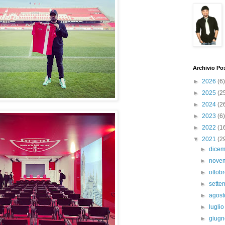
Archivio Po
►
2026
(6)
►
2025
(2
►
2024
(2
►
2023
(6)
►
2022
(1
▼
2021
(2
►
dice
►
nove
►
ottob
►
sett
►
agos
►
lugli
►
giug