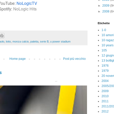
YouTube:
NoLogicTV
►
2009
(9
Spotify:
NoLogic Hits
►
2008
(6
Etichette
1-0
10 amori
10 ragaz
aolo
,
lotto
,
monza calcio
,
paletta
,
serie B
,
u power stadium
10 years
105
12 giugn
Home page
Post più vecchio
13 bottig
1976
1979
26
20 nove
..
2004
2005/20
2009
2010
2011
2011/20
2012