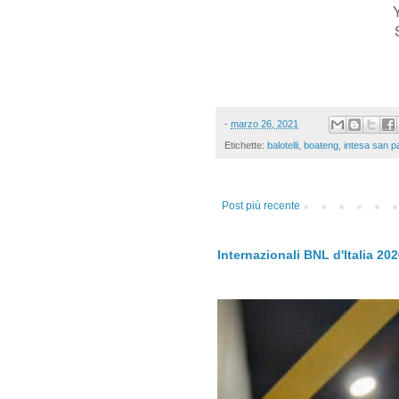
-
marzo 26, 2021
Etichette:
balotelli
,
boateng
,
intesa san p
Post più recente
Internazionali BNL d'Italia 20
.