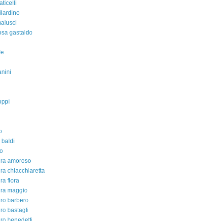
aticelli
ilardino
malusci
rosa gastaldo
fe
nini
oppi
o
 baldi
o
dra amoroso
ra chiacchiaretta
ra flora
dra maggio
ro barbero
ro bastagli
ro benedetti