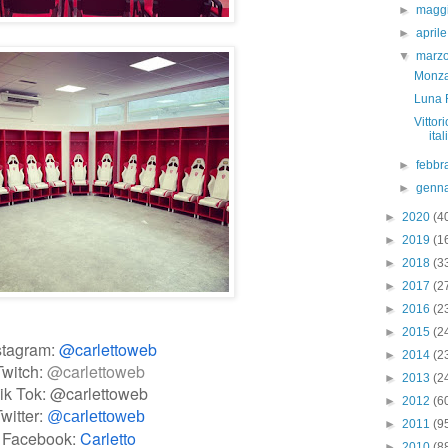
►
magg
►
april
▼
marz
Monza
Luna 
Vittor
ita
►
febbr
►
genn
►
2020
(4
►
2019
(1
►
2018
(3
►
2017
(2
►
2016
(2
►
2015
(2
stagram:
@carlettoweb
►
2014
(2
Twitch:
@carlettoweb
►
2013
(2
ik Tok: @carlettoweb
►
2012
(6
witter:
@carlettoweb
►
2011
(9
Facebook:
Carletto
►
2010
(8