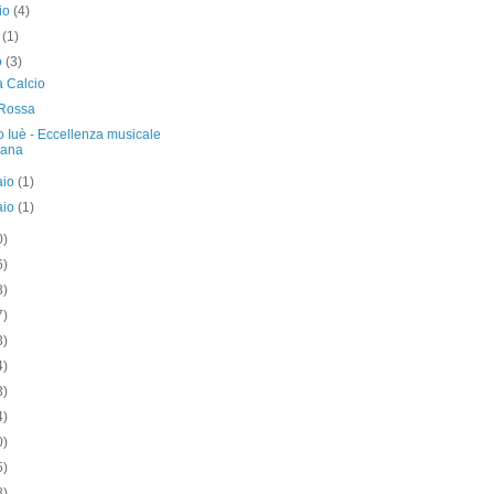
io
(4)
e
(1)
o
(3)
 Calcio
Rossa
io Iuè - Eccellenza musicale
liana
aio
(1)
aio
(1)
0)
6)
3)
7)
3)
4)
3)
4)
0)
5)
8)