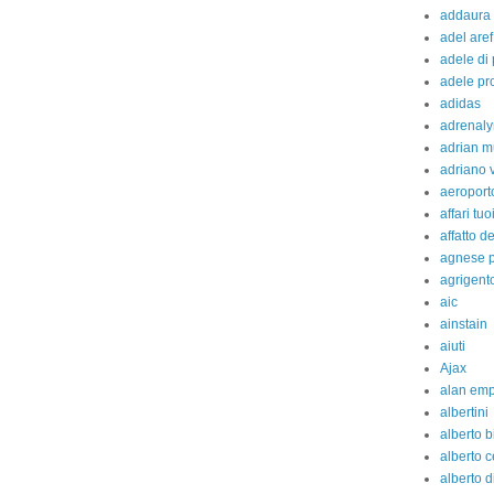
addaura
adel aref
adele di
adele pr
adidas
adrenaly
adrian m
adriano 
aeroport
affari tuo
affatto d
agnese p
agrigent
aic
ainstain
aiuti
Ajax
alan em
albertini
alberto b
alberto c
alberto d