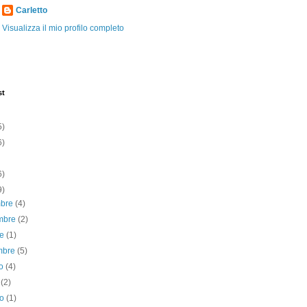
Carletto
Visualizza il mio profilo completo
st
5)
6)
6)
9)
mbre
(4)
mbre
(2)
re
(1)
embre
(5)
to
(4)
o
(2)
no
(1)