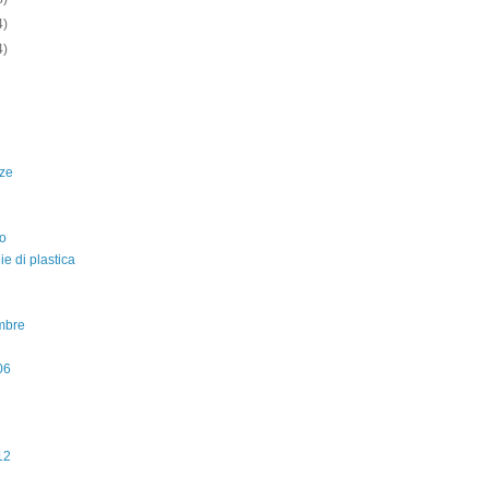
4)
4)
ze
o
lie di plastica
mbre
06
12