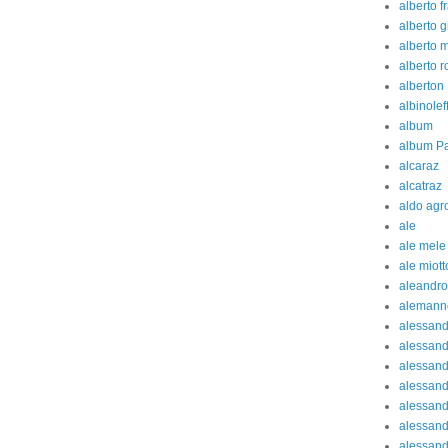
alberto fr
alberto g
alberto 
alberto 
alberton
albinolef
album
album Pa
alcaraz
alcatraz
aldo agr
ale
ale mele
ale miott
aleandro
alemann
alessan
alessand
alessand
alessan
alessand
alessand
alessand