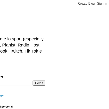
g
 e lo sport (especially
, Pianist, Radio Host,
ook, Twitch, Tik Tok e
log
age
i personali