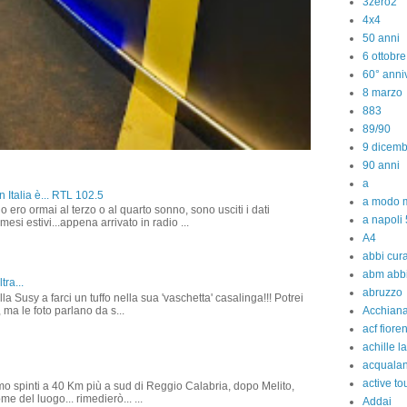
3zero2
4x4
50 anni
6 ottobr
60° anniv
8 marzo
883
89/90
9 dicem
90 anni
a
 Italia è... RTL 102.5
a modo m
o ero ormai al terzo o al quarto sonno, sono usciti i dati
a napoli 
 mesi estivi...appena arrivato in radio ...
A4
abbi cura
abm abb
tra...
abruzzo
la Susy a farci un tuffo nella sua 'vaschetta' casalinga!!! Potrei
 ma le foto parlano da s...
Acchiana
acf fiore
achille l
acquala
active to
amo spinti a 40 Km più a sud di Reggio Calabria, dopo Melito,
e del luogo... rimedierò... ...
Addai