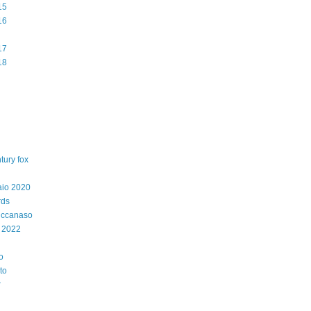
15
16
17
18
tury fox
aio 2020
rds
iccanaso
 2022
o
to
r