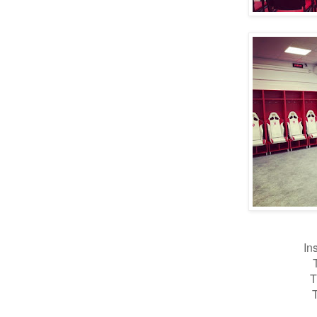
In
T
T