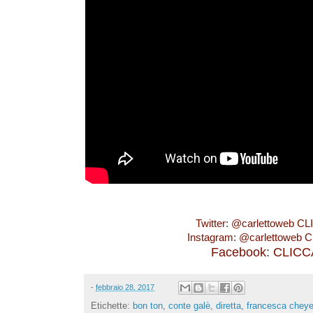
Twitter
:
@carlettoweb
CL
Instagram
:
@carlettoweb
C
Facebook
:
CLICC
-
febbraio 28, 2017
Etichette:
bon ton
,
conte galè
,
diretta
,
francesca chey