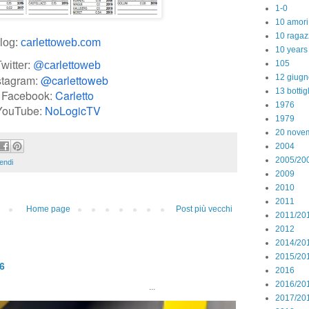
1-0
10 amori
10 ragaz
log:
carlettoweb.com
10 years
105
witter:
@carlettoweb
stagram:
@carlettoweb
12 giugn
13 bottig
Facebook:
Carletto
1976
YouTube:
NoLogicTV
1979
20 nove
2004
2005/20
pendi
2009
2010
2011
Home page
Post più vecchi
2011/20
2012
2014/20
2015/20
26
2016
2016/20
..
2017/20