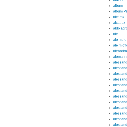
albinolef
album
album Pa
alcaraz
alcatraz
aldo agr
ale
ale mele
ale miott
aleandro
alemann
alessan
alessand
alessand
alessan
alessand
alessand
alessand
alessand
alessand
alessand
alessand
alessand