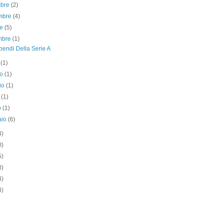
mbre
(2)
mbre
(4)
re
(5)
embre
(1)
ipendi Della Serie A
o
(1)
no
(1)
io
(1)
e
(1)
o
(1)
aio
(6)
4)
0)
5)
8)
4)
4)