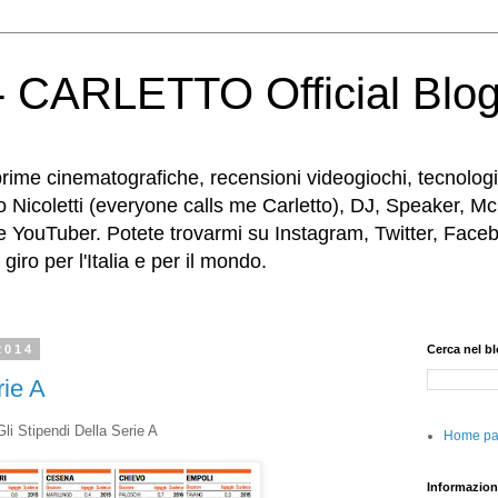
 CARLETTO Official Blo
rime cinematografiche, recensioni videogiochi, tecnologia
o Nicoletti (everyone calls me Carletto), DJ, Speaker, Mc
e YouTuber. Potete trovarmi su Instagram, Twitter, Faceb
iro per l'Italia e per il mondo.
2014
Cerca nel b
rie A
Gli Stipendi Della Serie A
Home p
Informazion