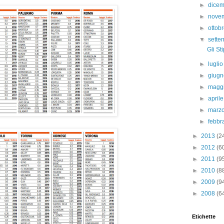
►
dice
►
nove
►
ottob
▼
sett
Gli St
►
lugli
►
giug
►
magg
►
april
►
marz
►
febbr
►
2013
(2
►
2012
(6
►
2011
(9
►
2010
(8
►
2009
(9
►
2008
(6
Etichette