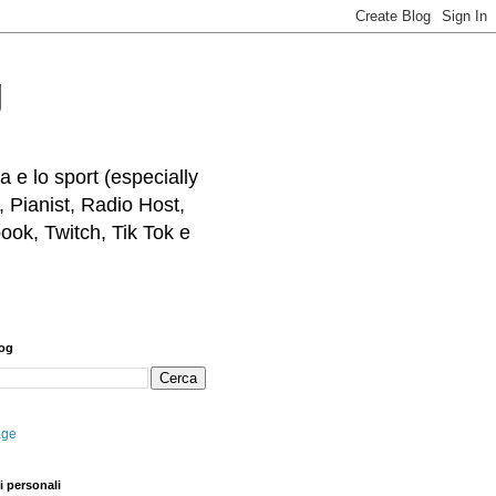
g
 e lo sport (especially
, Pianist, Radio Host,
ook, Twitch, Tik Tok e
log
age
i personali