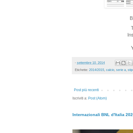
B
T
In
-
settembre 10, 2014
Etichette:
2014/2015
,
calcio
,
serie a
,
sti
Post più recenti
Iscriviti a:
Post (Atom)
Internazionali BNL d'Italia 20
.