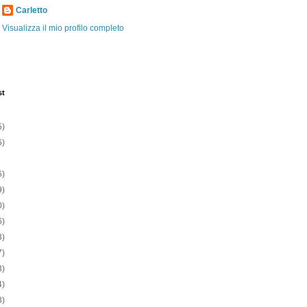
Carletto
Visualizza il mio profilo completo
st
5)
6)
6)
9)
0)
6)
3)
7)
3)
4)
3)