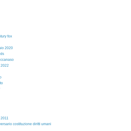
tury fox
aio 2020
rds
iccanaso
 2022
o
to
r
e 2011
ersario costituzione diritti umani