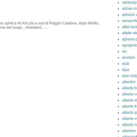
adrenaly
adrian m
adriano 
aeroport
amo spinti a 40 Km più a sud di Reggio Calabria, dopo Melito,
affari tuo
e del luogo... rimedierò... ...
affatto d
agnese p
agrigent
aic
ainstain
aiuti
Ajax
alan em
albertini
alberto b
alberto c
alberto d
alberto fr
alberto g
alberto 
alberto 
alberton