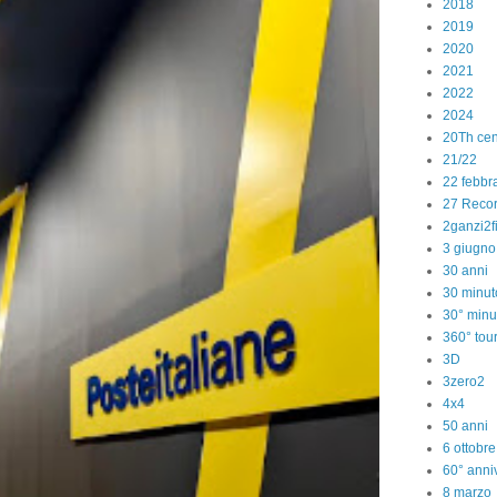
2018
2019
2020
2021
2022
2024
20Th cen
21/22
22 febbr
27 Reco
2ganzi2f
3 giugno
30 anni
30 minut
30° minu
360° tou
3D
3zero2
4x4
50 anni
6 ottobr
60° anniv
8 marzo