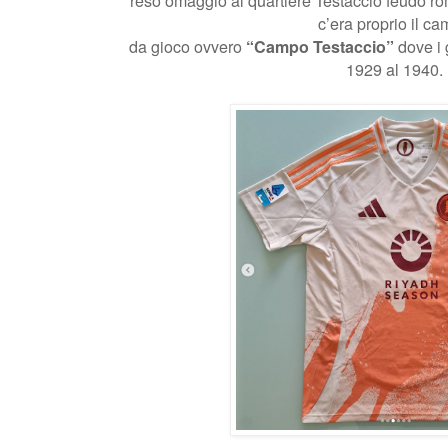
reso omaggio al quartiere Testaccio feudo r
c’era proprio il c
da gioco ovvero
“Campo Testaccio”
dove i 
1929 al 1940.