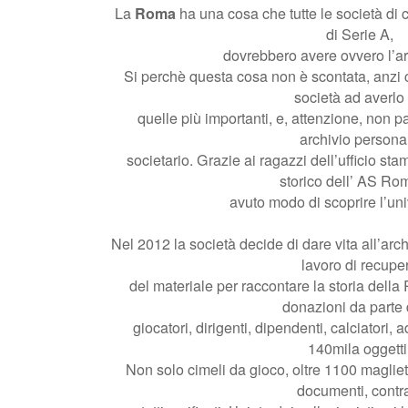
La
Roma
ha una cosa che tutte le società di c
di Serie A,
dovrebbero avere ovvero l’arc
Si perchè questa cosa non è scontata, anzi 
società ad averlo 
quelle più importanti, e, attenzione, non p
archivio persona
societario. Grazie ai ragazzi dell’uﬃcio sta
storico dell’ AS Ro
avuto modo di scoprire l’u
Nel 2012 la società decide di dare vita all’arc
lavoro di recupe
del materiale per raccontare la storia della
donazioni da parte 
giocatori, dirigenti, dipendenti, calciatori, 
140mila oggetti
Non solo cimeli da gioco, oltre 1100 magliet
documenti, contra