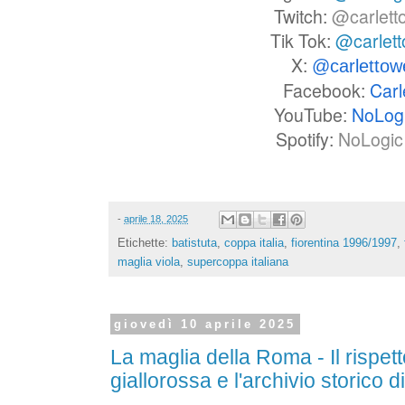
Twitch:
@carlett
Tik Tok:
@carlet
X:
@carlettow
Facebook:
Carl
YouTube:
NoLog
Spotify:
NoLogic 
-
aprile 18, 2025
Etichette:
batistuta
,
coppa italia
,
fiorentina 1996/1997
,
maglia viola
,
supercoppa italiana
giovedì 10 aprile 2025
La maglia della Roma - Il rispett
giallorossa e l'archivio storico d