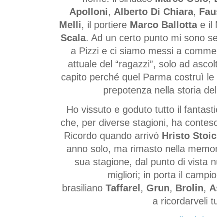
Apolloni
,
Alberto Di Chiara
,
Fau
Melli
, il portiere
Marco Ballotta
e il
Scala
. Ad un certo punto mi sono s
a Pizzi e ci siamo messi a commen
attuale del “ragazzi”, solo ad asco
capito perché quel Parma costruì le
prepotenza nella storia del 
Ho vissuto e goduto tutto il fantast
che, per diverse stagioni, ha conteso
Ricordo quando arrivò
Hristo Stoi
anno solo, ma rimasto nella memori
sua stagione, dal punto di vista n
migliori; in porta il camp
brasiliano
Taffarel
,
Grun
,
Brolin
,
A
a ricordarveli tu