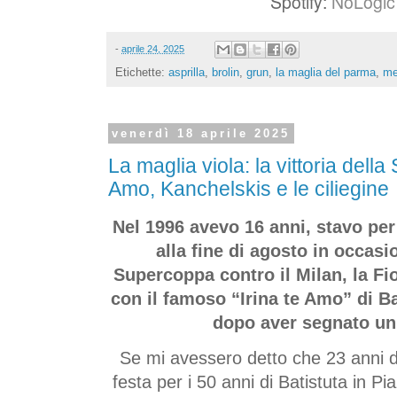
Spotify:
NoLogic 
-
aprile 24, 2025
Etichette:
asprilla
,
brolin
,
grun
,
la maglia del parma
,
me
venerdì 18 aprile 2025
La maglia viola: la vittoria dell
Amo, Kanchelskis e le ciliegine
Nel 1996 avevo 16 anni, stavo per i
alla fine di agosto in occasi
Supercoppa contro il Milan, la F
con il famoso “Irina te Amo” di Ba
dopo aver segnato un
Se mi avessero detto che 23 anni d
festa per i 50 anni di Batistuta in P