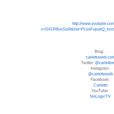
http://www.youtube.co
v=D41R8oxSs0I&list=PLovFvputiQ_k
Blog:
carlettoweb.co
Twitter:
@carletto
Instagram:
@carlettoweb
Facebook:
Carletto
YouTube:
NoLogicTV