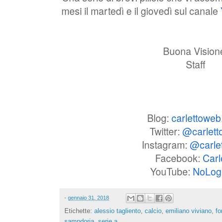
mesi il martedì e il giovedì sul canale
Buona Vision
Staff
Blog:
carlettowe
Twitter:
@carlett
Instagram:
@carle
Facebook:
Carl
YouTube:
NoLog
-
gennaio 31, 2018
Etichette:
alessio tagliento
,
calcio
,
emiliano viviano
,
fo
sampdoria
,
serie a