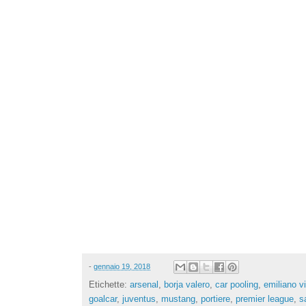
-
gennaio 19, 2018
Etichette:
arsenal
,
borja valero
,
car pooling
,
emiliano v
goalcar
,
juventus
,
mustang
,
portiere
,
premier league
,
s