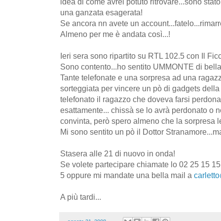
idea di come avrei potuto ritrovare...sono stato '
una ganzata esagerata!
Se ancora nn avete un account...fatelo...rimarret
Almeno per me è andata così...!
Ieri sera sono ripartito su RTL 102.5 con Il Fi
Sono contento...ho sentito UMMONTE di bella 
Tante telefonate e una sorpresa ad una ragazza
sorteggiata per vincere un pò di gadgets della 
telefonato il ragazzo che doveva farsi perdona
esattamente... chissà se lo avrà perdonato o n
convinta, però spero almeno che la sorpresa le
Mi sono sentito un pò il Dottor Stranamore...ma
Stasera alle 21 di nuovo in onda!
Se volete partecipare chiamate lo 02 25 15 1
5 oppure mi mandate una bella mail a
carletto
A più tardi...