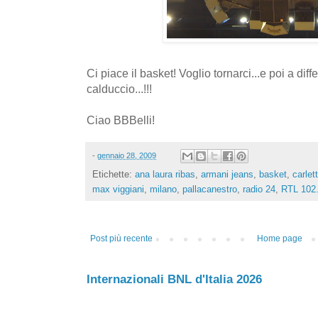
Ci piace il basket! Voglio tornarci...e poi a diffe
calduccio...!!!
Ciao BBBelli!
-
gennaio 28, 2009
Etichette:
ana laura ribas
,
armani jeans
,
basket
,
carlet
max viggiani
,
milano
,
pallacanestro
,
radio 24
,
RTL 102
Post più recente
Home page
Internazionali BNL d'Italia 2026
...