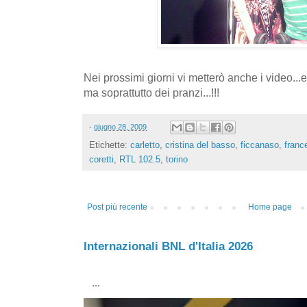
Nei prossimi giorni vi metterò anche i video...e 
ma soprattutto dei pranzi...!!!
-
giugno 28, 2009
Etichette:
carletto
,
cristina del basso
,
ficcanaso
,
france
coretti
,
RTL 102.5
,
torino
Post più recente
Home page
Internazionali BNL d'Italia 2026
...