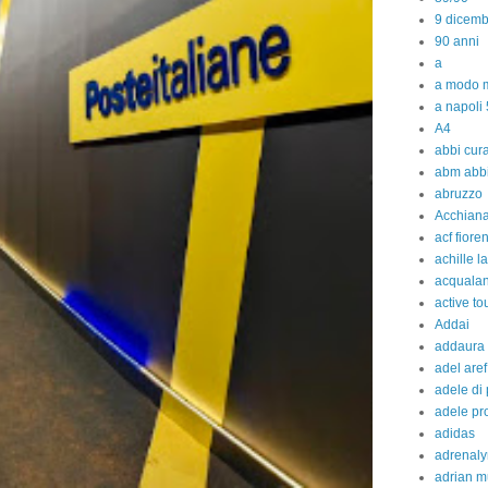
9 dicem
90 anni
a
a modo m
a napoli 
A4
abbi cura
abm abb
abruzzo
Acchiana
acf fiore
achille l
acquala
active to
Addai
addaura
adel aref
adele di
adele pr
adidas
adrenaly
adrian m