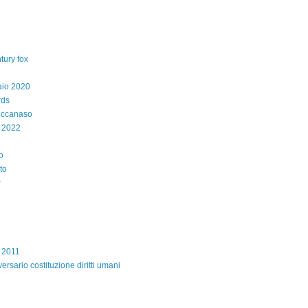
tury fox
aio 2020
rds
iccanaso
 2022
o
to
r
e 2011
ersario costituzione diritti umani