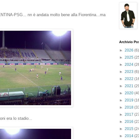
RENTINA-PSG... nn è andata molto bene alla Fiorentina...ma
Archivio Po
►
2026
(6)
►
2025
(2
►
2024
(2
►
2023
(6)
►
2022
(1
►
2021
(2
►
2020
(4
►
2019
(1
►
2018
(3
►
2017
(2
ni era lo stadio...
►
2016
(2
►
2015
(2
►
2014
(2