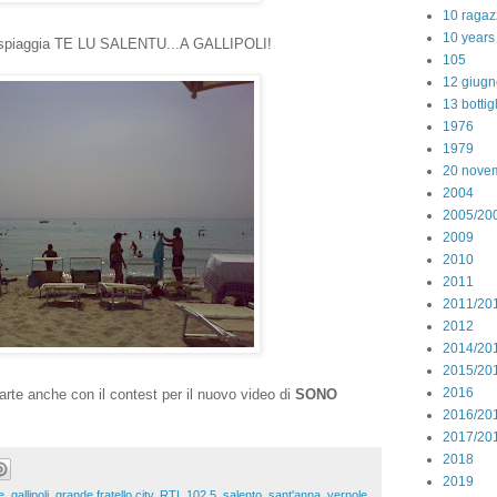
10 ragaz
10 years
a spiaggia TE LU SALENTU...A GALLIPOLI!
105
12 giugn
13 bottig
1976
1979
20 nove
2004
2005/20
2009
2010
2011
2011/20
2012
2014/20
2015/20
2016
arte anche con il contest per il nuovo video di
SONO
2016/20
2017/20
2018
2019
e
,
gallipoli
,
grande fratello city
,
RTL 102.5
,
salento
,
sant'anna
,
vernole