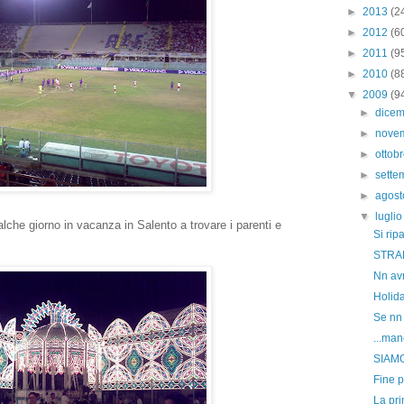
►
2013
(2
►
2012
(6
►
2011
(9
►
2010
(8
▼
2009
(9
►
dice
►
nove
►
ottob
►
sett
►
agos
▼
lugli
che giorno in vacanza in Salento a trovare i parenti e
Si ripa
STRA
Nn avr
Holida
Se nn 
...man
SIAMO
Fine p
La pr