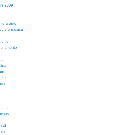
bre 2009
io vi amo
55 è 'a musica
 di te
igliamento
ta
ntina
auro
ndia
uch
 palma
ochaska
n XL
utu