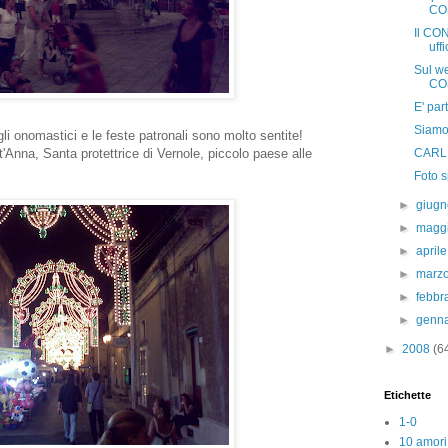
COS
Il CON
uffi
Sul w
COS
E' par
Siamo 
li onomastici e le feste patronali sono molto sentite!
t'Anna, Santa protettrice di Vernole, piccolo paese alle
CARLE
Foto s
►
giug
►
magg
►
april
►
marz
►
febbr
►
genn
►
2008
(6
Etichette
1-0
10 amori