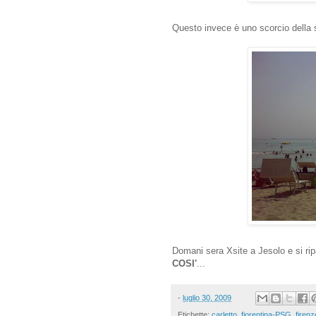
Questo invece è uno scorcio dell
Domani sera Xsite a Jesolo e si rip
COSI'
...
-
luglio 30, 2009
Etichette:
carletto
,
fiorentina-PSG
,
firenz