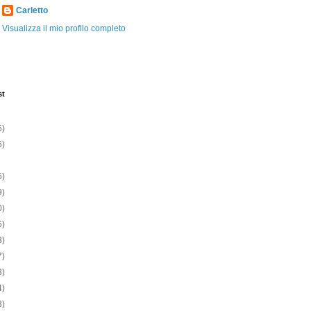
Carletto
Visualizza il mio profilo completo
st
5)
6)
6)
9)
0)
6)
3)
7)
3)
4)
3)