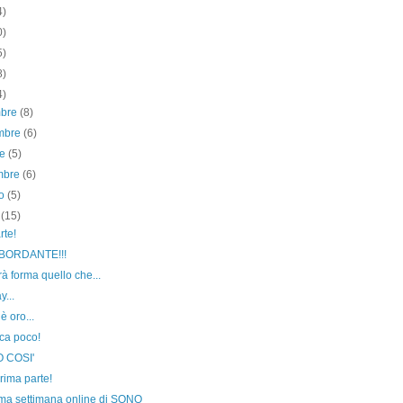
4)
0)
5)
8)
4)
mbre
(8)
mbre
(6)
re
(5)
embre
(6)
to
(5)
o
(15)
rte!
BORDANTE!!!
à forma quello che...
y...
è oro...
ca poco!
 COSI'
rima parte!
ima settimana online di SONO