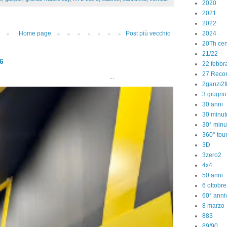
2020
2021
2022
2024
Home page
Post più vecchio
20Th cen
21/22
26
22 febbr
27 Reco
..
2ganzi2f
3 giugno
30 anni
30 minut
30° minu
360° tou
3D
3zero2
4x4
50 anni
6 ottobr
60° anniv
8 marzo
883
89/90