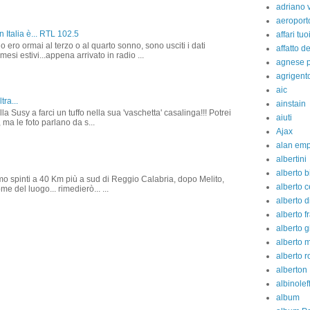
adriano 
aeroport
 Italia è... RTL 102.5
affari tuo
o ero ormai al terzo o al quarto sonno, sono usciti i dati
affatto d
 mesi estivi...appena arrivato in radio ...
agnese p
agrigent
aic
tra...
ainstain
la Susy a farci un tuffo nella sua 'vaschetta' casalinga!!! Potrei
aiuti
 ma le foto parlano da s...
Ajax
alan em
albertini
alberto b
amo spinti a 40 Km più a sud di Reggio Calabria, dopo Melito,
alberto c
e del luogo... rimedierò... ...
alberto d
alberto fr
alberto g
alberto 
alberto 
alberton
albinolef
album