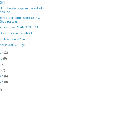
I' !!!
TEST è, da oggi, anche sul sito
ciale de...
eb è partita benissimo 'SONO
I', a parte u...
tito il contest SIAMO COSI'!!!
Così... Parte il contest!
TTO - Sono Così
parse dal GF City!
no
(12)
io
(9)
e
(7)
o
(7)
aio
(6)
aio
(8)
4)