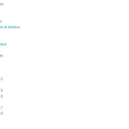
ze
o
lie di plastica
mbre
06
12
15
16
17
18