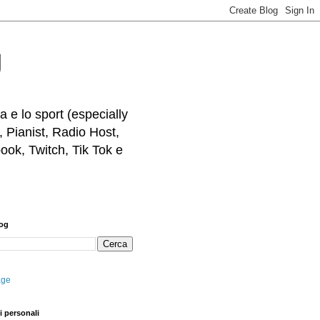
g
 e lo sport (especially
, Pianist, Radio Host,
ook, Twitch, Tik Tok e
log
age
i personali