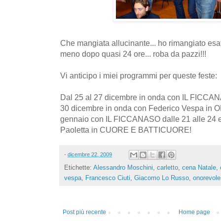
Che mangiata allucinante... ho rimangiato esat
meno dopo quasi 24 ore... roba da pazzi!!!
Vi anticipo i miei programmi per queste feste:
Dal 25 al 27 dicembre in onda con IL FICCANA
30 dicembre in onda con Federico Vespa in
gennaio con IL FICCANASO dalle 21 alle 24 e
Paoletta in CUORE E BATTICUORE!
-
dicembre 22, 2009
Etichette:
Alessandro Moschini
,
carletto
,
cena Natale
,
vespa
,
Francesco Ciuti
,
Giacomo Lo Russo
,
onorevole
Post più recente
Home page