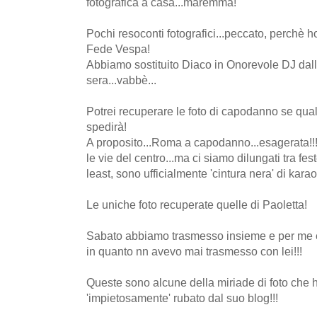
fotografica a casa...maremma!
Pochi resoconti fotografici...peccato, perchè h
Fede Vespa!
Abbiamo sostituito Diaco in Onorevole DJ dalle
sera...vabbè...
Potrei recuperare le foto di capodanno se qualc
spedirà!
A proposito...Roma a capodanno...esagerata!!! 
le vie del centro...ma ci siamo dilungati tra fes
least, sono ufficialmente 'cintura nera' di kara
Le uniche foto recuperate quelle di Paoletta!
Sabato abbiamo trasmesso insieme e per me è
in quanto nn avevo mai trasmesso con lei!!!
Queste sono alcune della miriade di foto che h
'impietosamente' rubato dal suo blog!!!