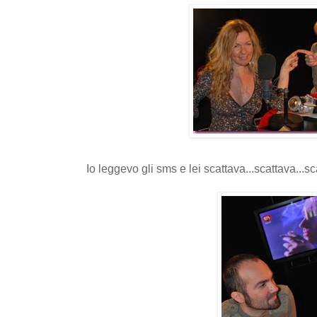
Io leggevo gli sms e lei scattava...scattava...sc