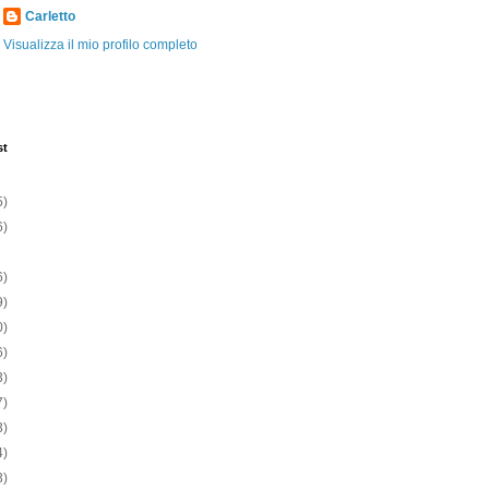
Carletto
Visualizza il mio profilo completo
st
5)
6)
6)
9)
0)
6)
3)
7)
3)
4)
3)