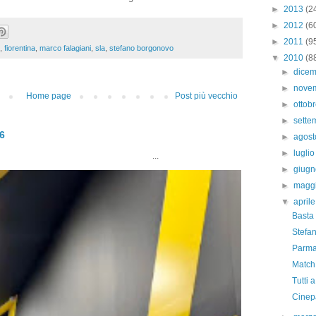
►
2013
(2
►
2012
(6
►
2011
(9
,
fiorentina
,
marco falagiani
,
sla
,
stefano borgonovo
▼
2010
(8
►
dice
►
nove
Home page
Post più vecchio
►
ottob
►
sett
26
►
agos
►
lugli
..
►
giug
►
magg
▼
april
Basta
Stefa
Parma
Match 
Tutti 
Cinep