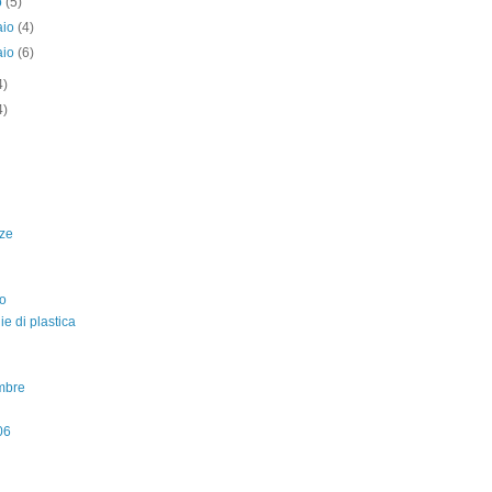
o
(5)
aio
(4)
aio
(6)
4)
4)
ze
o
lie di plastica
mbre
06