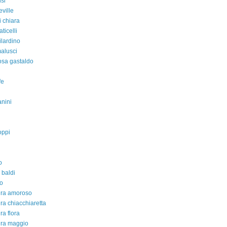
isi
eville
i chiara
aticelli
ilardino
malusci
rosa gastaldo
fe
nini
oppi
o
 baldi
o
dra amoroso
ra chiacchiaretta
ra flora
dra maggio