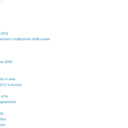
r
e 2011
ersario costituzione diritti umani
bre 2009
io vi amo
55 è 'a musica
 di te
igliamento
ta
ntina
auro