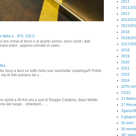
2011
2011/20
2012
2014/20
2015/20
2016
 Italia è... RTL 102.5
2016/20
o ero ormai al terzo o al quarto sonno, sono usciti i dati
2017/20
 mesi estivi...appena arrivato in radio ...
2018
2019
2020
tra...
2021
la Susy a farci un tuffo nella sua 'vaschetta' casalinga!!! Potrei
2022
 ma le foto parlano da s...
2024
20Th cen
21/22
22 febbr
amo spinti a 40 Km più a sud di Reggio Calabria, dopo Melito,
e del luogo... rimedierò... ...
27 Reco
2ganzi2f
3 giugno
30 anni
30 minut
30° minu