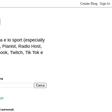
g
 e lo sport (especially
, Pianist, Radio Host,
ook, Twitch, Tik Tok e
log
age
i personali