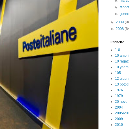
►
marz
►
febbr
►
genn
►
2009
(9
►
2008
(6
Etichette
1-0
10 amori
10 ragaz
10 years
105
12 giugn
13 bottig
1976
1979
20 nove
2004
2005/20
2009
2010