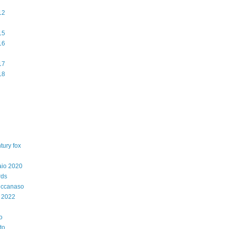
12
15
16
17
18
tury fox
aio 2020
rds
iccanaso
 2022
o
to