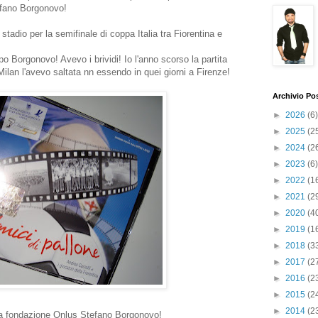
efano Borgonovo!
o stadio per la semifinale di coppa Italia tra Fiorentina e
po Borgonovo! Avevo i brividi! Io l'anno scorso la partita
Milan l'avevo saltata nn essendo in quei giorni a Firenze!
Archivio Po
►
2026
(6)
►
2025
(2
►
2024
(2
►
2023
(6)
►
2022
(1
►
2021
(2
►
2020
(4
►
2019
(1
►
2018
(3
►
2017
(2
►
2016
(2
►
2015
(2
►
2014
(2
a fondazione Onlus Stefano Borgonovo!