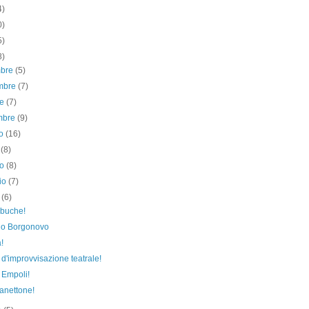
4)
0)
5)
8)
mbre
(5)
mbre
(7)
re
(7)
embre
(9)
to
(16)
o
(8)
no
(8)
io
(7)
e
(6)
 buche!
no Borgonovo
!
d'improvvisazione teatrale!
a Empoli!
anettone!