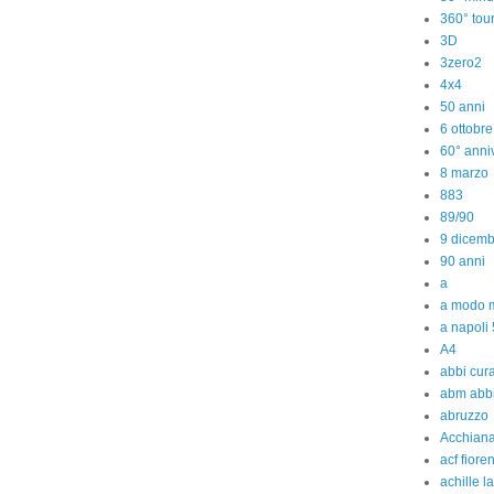
360° tou
3D
3zero2
4x4
50 anni
6 ottobr
60° anniv
8 marzo
883
89/90
9 dicem
90 anni
a
a modo m
a napoli 
A4
abbi cura
abm abb
abruzzo
Acchiana
acf fiore
achille l