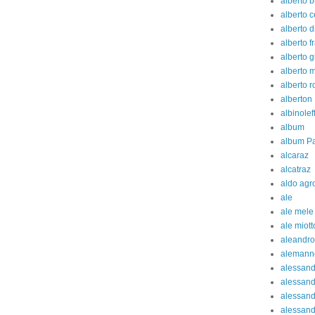
alberto b
alberto c
alberto d
alberto fr
alberto g
alberto 
alberto 
alberton
albinolef
album
album Pa
alcaraz
alcatraz
aldo agr
ale
ale mele
ale miott
aleandro
alemann
alessan
alessand
alessand
alessan