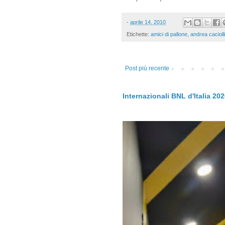
-
aprile 14, 2010
Etichette:
amici di pallone
,
andrea caciolli
Post più recente
Internazionali BNL d'Italia 20
.