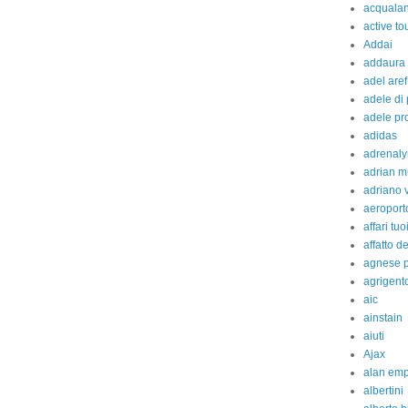
acquala
active to
Addai
addaura
adel aref
adele di
adele pr
adidas
adrenaly
adrian m
adriano 
aeroport
affari tuo
affatto d
agnese p
agrigent
aic
ainstain
aiuti
Ajax
alan em
albertini