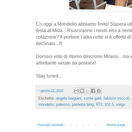
Cn oggi a Mondello abbiamo finito! Stasera ult
festa al Mida... Riusciranno i nostri eroi a rien
colazione? Il portiere l'altra notte si è offerto d
declinato...!!!
Domani volo di ritorno direzione Milano... ma 
altrettante serate da postarvi!
Stay tuned...
-
agosto 22, 2010
Etichette:
angelo baiguini
,
conte galè
,
fabrizio miccoli
,
mondello
,
palermo
,
paoletta blog
,
RTL 102.5
,
sirigu
Post più recente
Home page