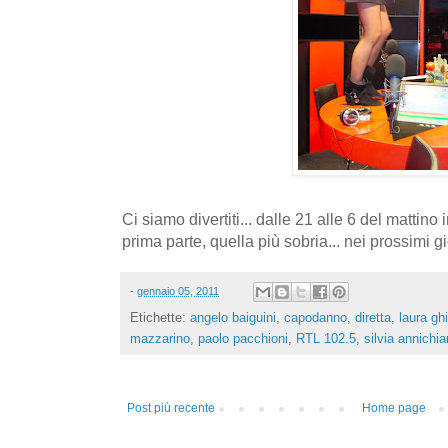
Ci siamo divertiti... dalle 21 alle 6 del mattin
prima parte, quella più sobria... nei prossimi gior
-
gennaio 05, 2011
Etichette:
angelo baiguini
,
capodanno
,
diretta
,
laura gh
mazzarino
,
paolo pacchioni
,
RTL 102.5
,
silvia annichia
Post più recente
Home page