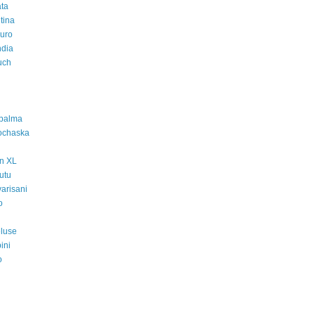
ta
ntina
auro
ndia
uch
 palma
ochaska
n XL
utu
varisani
o
i
eluse
ini
o