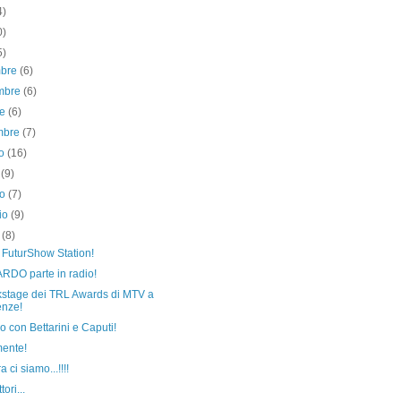
4)
0)
5)
mbre
(6)
mbre
(6)
re
(6)
embre
(7)
to
(16)
o
(9)
no
(7)
io
(9)
e
(8)
 FuturShow Station!
RDO parte in radio!
ckstage dei TRL Awards di MTV a
enze!
io con Bettarini e Caputi!
mente!
a ci siamo...!!!!
ori...