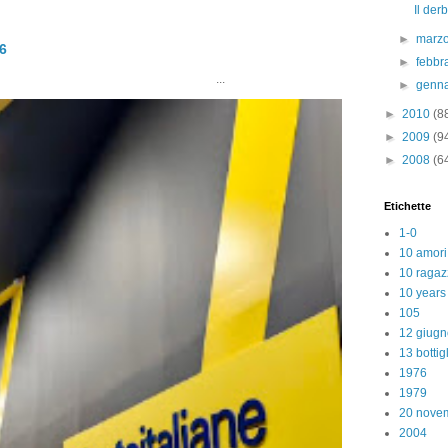
Il der
►
marz
26
►
febbr
..
►
genn
►
2010
(8
►
2009
(9
►
2008
(6
Etichette
1-0
10 amori
10 ragaz
10 years
105
12 giugn
13 bottig
1976
1979
20 nove
2004