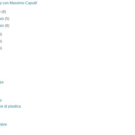
by con Massimo Caputi!
o
(8)
aio
(5)
aio
(8)
8)
4)
4)
ze
o
lie di plastica
mbre