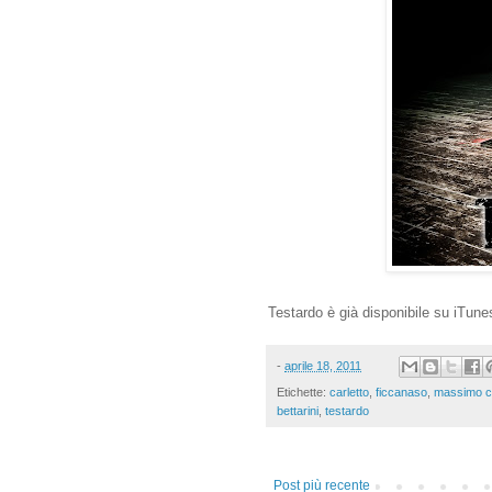
Testardo è già disponibile su iTun
-
aprile 18, 2011
Etichette:
carletto
,
ficcanaso
,
massimo c
bettarini
,
testardo
Post più recente