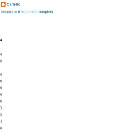
Carletto
Visualizza il mio profilo completo
st
5)
6)
6)
9)
0)
6)
3)
7)
3)
4)
3)