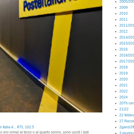
2005/20
2009
2010
2011
2011/20
2012
2014/20
2015/20
2016
2016/20
2017/20
2018
2019
2020
2021
2022
2024
20Th cen
21/22
22 febbr
27 Reco
2ganzi2f
 Italia è... RTL 102.5
o ero ormai al terzo o al quarto sonno, sono usciti i dati
3 giugno