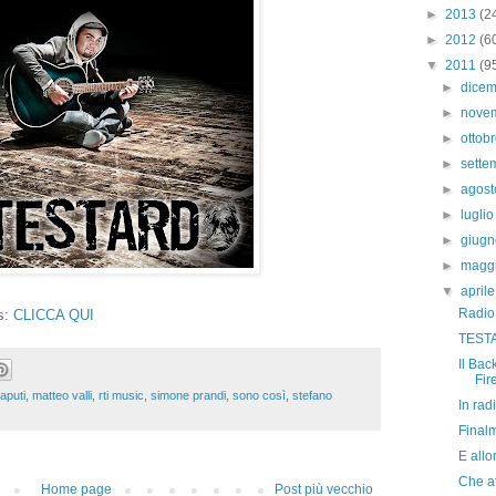
►
2013
(2
►
2012
(6
▼
2011
(9
►
dice
►
nove
►
ottob
►
sett
►
agos
►
lugli
►
giug
►
magg
▼
april
Radio
es:
CLICCA QUI
TESTA
Il Ba
Fir
aputi
,
matteo valli
,
rti music
,
simone prandi
,
sono così
,
stefano
In rad
Final
E allor
Che att
Home page
Post più vecchio