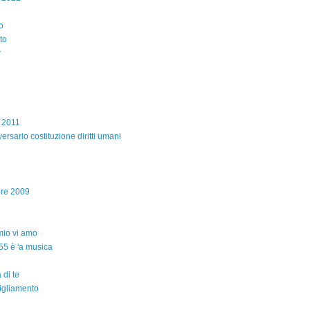
o
to
r
e 2011
ersario costituzione diritti umani
bre 2009
io vi amo
55 è 'a musica
 di te
igliamento