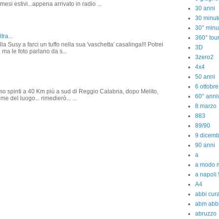
 mesi estivi...appena arrivato in radio ...
30 anni
30 minut
30° minu
tra...
360° tou
la Susy a farci un tuffo nella sua 'vaschetta' casalinga!!! Potrei
3D
 ma le foto parlano da s...
3zero2
4x4
50 anni
6 ottobr
amo spinti a 40 Km più a sud di Reggio Calabria, dopo Melito,
60° anniv
e del luogo... rimedierò... ...
8 marzo
883
89/90
9 dicem
90 anni
a
a modo m
a napoli 
A4
abbi cura
abm abb
abruzzo