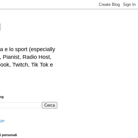
g
 e lo sport (especially
, Pianist, Radio Host,
ook, Twitch, Tik Tok e
log
age
i personali