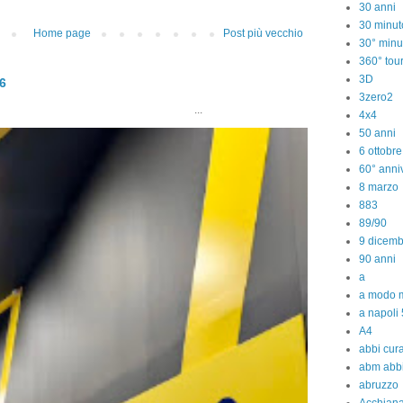
30 anni
30 minut
Home page
Post più vecchio
30° minu
360° tou
3D
26
3zero2
..
4x4
50 anni
6 ottobr
60° anniv
8 marzo
883
89/90
9 dicem
90 anni
a
a modo m
a napoli 
A4
abbi cura
abm abb
abruzzo