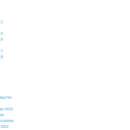
12
15
16
17
18
tury fox
aio 2020
rds
iccanaso
 2022