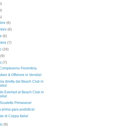
4)
0)
5)
mbre
(6)
mbre
(6)
re
(6)
embre
(7)
to
(16)
o
(9)
no
(7)
Compleanno Fiorentina.
Mare & Offshore in Versilia!
ma diretta dal Beach Club in
silia!
to Everlast al Beach Club in
silia!
 Scudetto Primavera!
 prima gara podistica!
ale di Coppa Italia!
io
(9)