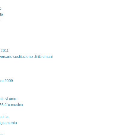
o
to
r
e 2011
ersario costituzione diritti umani
bre 2009
io vi amo
55 è 'a musica
 di te
igliamento