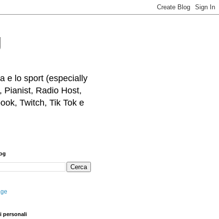
g
 e lo sport (especially
, Pianist, Radio Host,
ook, Twitch, Tik Tok e
log
age
i personali