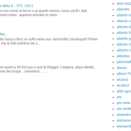
alan em
 Italia è... RTL 102.5
albertini
o ero ormai al terzo o al quarto sonno, sono usciti i dati
 mesi estivi...appena arrivato in radio ...
alberto b
alberto c
alberto d
alberto fr
tra...
alberto g
la Susy a farci un tuffo nella sua 'vaschetta' casalinga!!! Potrei
 ma le foto parlano da s...
alberto 
alberto 
alberton
albinolef
amo spinti a 40 Km più a sud di Reggio Calabria, dopo Melito,
album
e del luogo... rimedierò... ...
album Pa
alcaraz
alcatraz
aldo agr
ale
ale mele
ale miott
aleandro
alemann
alessan