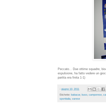
Peccato... Due ottime squadre, bis
espulsione, ha fatto vedere un gioco
partita era finita 1-1)
-
giugno 10, 2011
Etichette:
babacar
,
buso
,
camporese
,
ca
sportitalia
,
varese