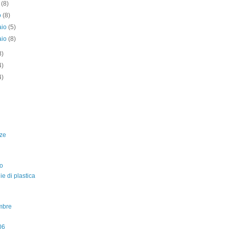
e
(8)
o
(8)
aio
(5)
aio
(8)
8)
4)
4)
ze
o
lie di plastica
mbre
06