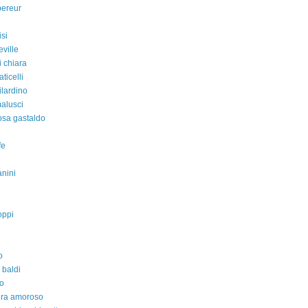
pereur
isi
eville
i chiara
aticelli
ilardino
malusci
rosa gastaldo
fe
nini
oppi
o
 baldi
o
dra amoroso