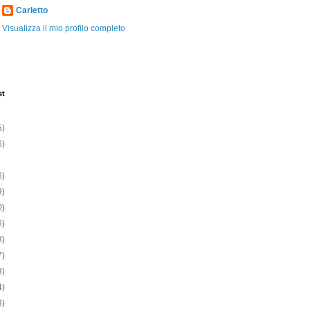
Carletto
Visualizza il mio profilo completo
st
5)
6)
6)
9)
0)
6)
3)
7)
3)
4)
3)