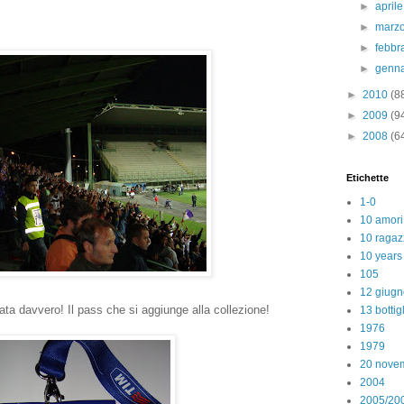
►
april
►
marz
►
febbr
►
genn
►
2010
(8
►
2009
(9
►
2008
(6
Etichette
1-0
10 amori
10 ragaz
10 years
105
12 giugn
rata davvero! Il pass che si aggiunge alla collezione!
13 bottig
1976
1979
20 nove
2004
2005/20