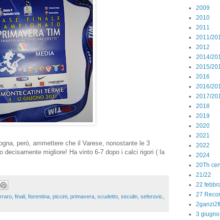
2009
2010
2011
2011/20
2012
2014/20
2015/20
2016
2016/20
2017/20
2018
2019
2020
2021
ogna, però, ammettere che il Varese, nonostante le 3
2022
 decisamente migliore! Ha vinto 6-7 dopo i calci rigori ( la
2024
20Th cen
21/22
22 febbr
27 Reco
rraro
,
finali
,
fiorentina
,
piccini
,
primavera
,
scudetto
,
seculin
,
seferovic
,
2ganzi2f
3 giugno