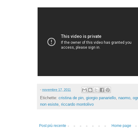
-
novembre 17, 2011
Etichette:
cristina de pin
,
giorgio panariello
,
naomo
,
og
non esiste
,
riccardo montolivo
Post più recente
Home page