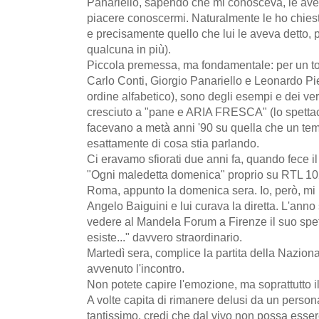
Panariello, sapendo che mi conosceva, le avev
piacere conoscermi. Naturalmente le ho chiest
e precisamente quello che lui le aveva detto, 
qualcuna in più).
Piccola premessa, ma fondamentale: per un to
Carlo Conti, Giorgio Panariello e Leonardo Pier
ordine alfabetico), sono degli esempi e dei ver
cresciuto a "pane e ARIA FRESCA" (lo spettac
facevano a metà anni '90 su quella che un te
esattamente di cosa stia parlando.
Ci eravamo sfiorati due anni fa, quando fece il
"Ogni maledetta domenica" proprio su RTL 102.5
Roma, appunto la domenica sera. Io, però, mi l
Angelo Baiguini e lui curava la diretta. L'an
vedere al Mandela Forum a Firenze il suo spe
esiste..." davvero straordinario.
Martedì sera, complice la partita della Nazion
avvenuto l'incontro.
Non potete capire l'emozione, ma soprattutto il
A volte capita di rimanere delusi da un person
tantissimo, credi che dal vivo non possa essere