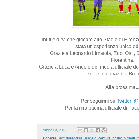
Inutile dirvi che giocare allo Stadio di Fire
stata un'esperienza unica e
Grazie a Leonardo Limatola, Edo, Osti, S
Fiorentina.
Grazie a Luca e Angelo del media ufficiale de
Per le foto grazie a Bru
Alla prossima..
Per seguirmi su
Twitter
:
@c
Per la mia pagina ufficiale di
Fac
-
giugno 08, 2012
Etichette:
acf fiorentina
,
angelo venturi
,
bruno bigagli
,