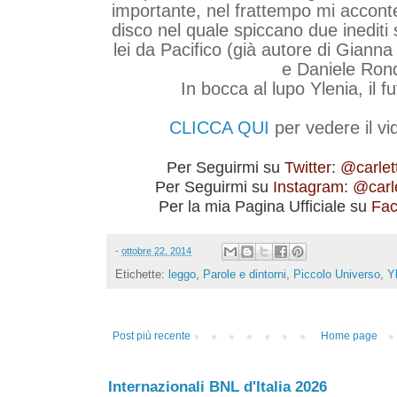
importante, nel frattempo mi acconte
disco nel quale spiccano due inediti 
lei da Pacifico (già autore di Giann
e Daniele Ron
In bocca al lupo Ylenia, il fu
CLICCA QUI
per vedere il vid
Per Seguirmi su
Twitter
:
@carle
Per Seguirmi su
Instagram
:
@carl
Per la mia Pagina Ufficiale su
Fa
-
ottobre 22, 2014
Etichette:
leggo
,
Parole e dintorni
,
Piccolo Universo
,
Y
Post più recente
Home page
Internazionali BNL d'Italia 2026