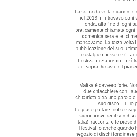
La seconda volta quando, dov
nel 2013 mi ritrovavo ogni vo
onda, alla fine di ogni 
praticamente chiamata ogni 
domenica sera e lei ci m
mancavamo. La terza volta l’
pubblicazione del suo ultimo
(nostalgico presente)” canz
Festival di Sanremo, così t
cui sopra, ho avuto il piace
Malika è davvero forte. Non
due chiacchiere con i suoi
chitarrista e tra una parola e
suo disco… E io p
Le piace parlare molto e sopr
suoni nuovi per il suo dis
Italia), raccontare le prese 
il festival, o anche quando
negozio di dischi londinese 