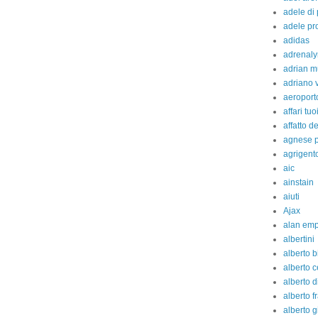
adele di
adele pr
adidas
adrenaly
adrian m
adriano 
aeroport
affari tuo
affatto d
agnese p
agrigent
aic
ainstain
aiuti
Ajax
alan em
albertini
alberto b
alberto c
alberto d
alberto fr
alberto g