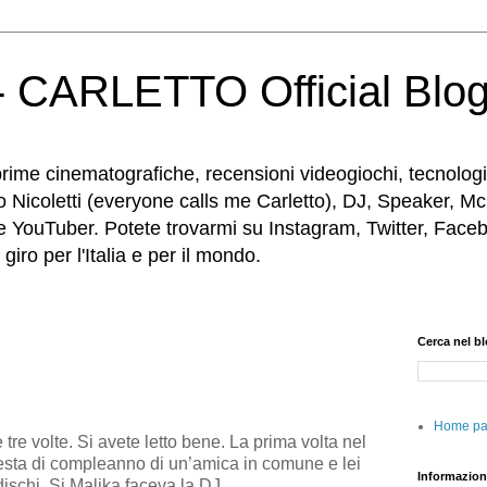
 CARLETTO Official Blo
rime cinematografiche, recensioni videogiochi, tecnologia
o Nicoletti (everyone calls me Carletto), DJ, Speaker, Mc
e YouTuber. Potete trovarmi su Instagram, Twitter, Faceb
iro per l'Italia e per il mondo.
Cerca nel b
Home p
re volte. Si avete letto bene. La prima volta nel
festa di compleanno di un’amica in comune e lei
Informazion
dischi. Si Malika faceva la DJ.