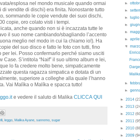
rivata/esplosa nel mondo musicale quando ormai
►
ottob
di vendite di dischi) era finita. Nonostante tutto
►
sett
to, sommando le copie vendute dei suoi dischi,
►
lugli
0 copie, oro colato visti i tempi.
►
giug
licata, anche quando non si è incazzata tutte le
►
magg
iavo il suo nome cambiando/sbagliando l’accento
►
april
suona meglio nel modo in cui la chiamo io!). Ha
▼
marz
pie del suo disco e fatto le foto con tutti, fino
Enrico
o per lei. Posso confermarlo perché siamo usciti
Case. S’intitola “Naif” il suo ultimo album e lei,
Franc
nque lo fa credere molto bene, simpaticamente
Darge
zate questa ragazza simpatica e dotata di un
Malik
almente, superiore a colleghe alla quale l’hanno
►
febbr
. Vai Malìka o Malíka e spacca tutto!
►
genn
ggo.it
e vedere il saluto di Malika
CLICCA QUI
►
2014
(2
►
2013
(2
►
2012
(6
li
,
leggo
,
Malika Ayane
,
sanremo
,
sugar
►
2011
(9
►
2010
(8
►
2009
(9