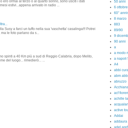
o ero ormai al terzo o al quarto sonno, sono usciti i dati
50 anni
 mesi estivi...appena arrivato in radio ...
6 ottobr
60° anniv
8 marzo
tra...
883
la Susy a farci un tuffo nella sua 'vaschetta' casalinga!!! Potrei
89/90
 ma le foto parlano da s...
9 dicem
90 anni
a
a modo m
amo spinti a 40 Km più a sud di Reggio Calabria, dopo Melito,
a napoli 
e del luogo... rimedierò... ...
A4
abbi cura
abm abb
abruzzo
Acchiana
acf fiore
achille l
acquala
active to
Addai
addaura
adel aref