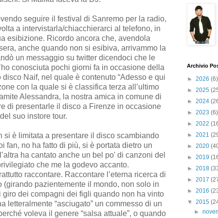
endo seguire il festival di Sanremo per la radio,
lta a intervistarla/chiacchierarci al telefono, in
sua esibizione. Ricordo ancora che, avendola
sera, anche quando non si esibiva, arrivammo la
andò un messaggio su twitter dicendoci che le
Archivio Po
ho conosciuta pochi giorni fa in occasione della
 disco Naif, nel quale è contenuto “Adesso e qui
►
2026
(6)
one con la quale si è classifica terza all’ultimo
►
2025
(2
ramite Alessandra, la nostra amica in comune di
►
2024
(2
re di presentarle il disco a Firenze in occasione
►
2023
(6)
del suo instore tour.
►
2022
(1
 si è limitata a presentare il disco scambiando
►
2021
(2
 fan, no ha fatto di più, si è portata dietro un
►
2020
(4
 l’altra ha cantato anche un bel po' di canzoni del
►
2019
(1
rivilegiato che me la godevo accanto.
►
2018
(3
attutto raccontare. Raccontare l’eterna ricerca di
►
2017
(2
co (girando pazientemente il mondo, non solo in
►
2016
(2
di giro dei compagni dei figli quando non ha vinto
▼
2015
(2
 ha letteralmente “asciugato” un commesso di un
►
nove
perché voleva il genere “salsa attuale”, o quando