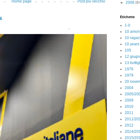
Home page
Post più vecchio
►
2008
(6
Etichette
26
1-0
..
10 amori
10 ragaz
10 years
105
12 giugn
13 bottig
1976
1979
20 nove
2004
2005/20
2009
2010
2011
2011/20
2012
2014/20
2015/20