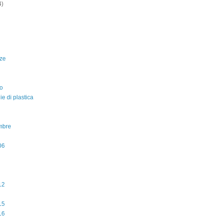
4)
ze
o
lie di plastica
mbre
06
12
15
16