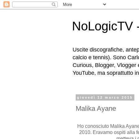
NoLogicTV -
Uscite discografiche, antep
calcio e tennis). Sono Carl
Curious, Blogger, Vlogger 
YouTube, ma soprattutto in g
giovedì 12 marzo 2015
Malika Ayane
Ho conosciuto Malika Ayane t
2010. Eravamo ospiti alla 
metteva i 