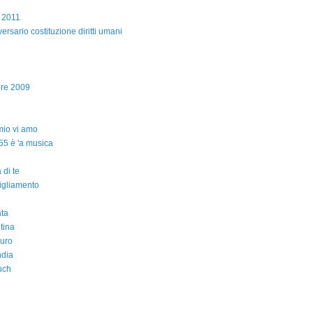
e 2011
ersario costituzione diritti umani
bre 2009
io vi amo
55 è 'a musica
 di te
igliamento
ta
ntina
auro
ndia
uch