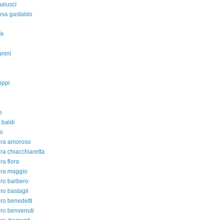
malusci
rosa gastaldo
fe
nini
oppi
o
 baldi
o
dra amoroso
ra chiacchiaretta
ra flora
dra maggio
ro barbero
ro bastagli
ro benedetti
ro benvenuti