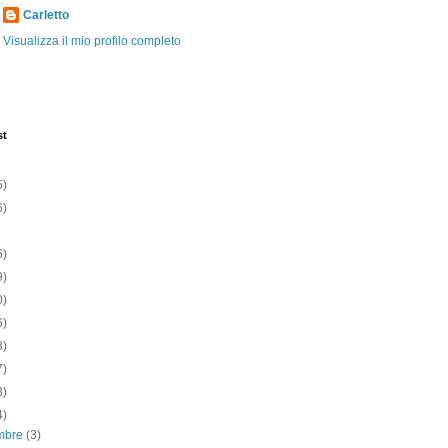
Carletto
Visualizza il mio profilo completo
st
5)
6)
6)
9)
0)
6)
3)
7)
3)
4)
mbre
(3)