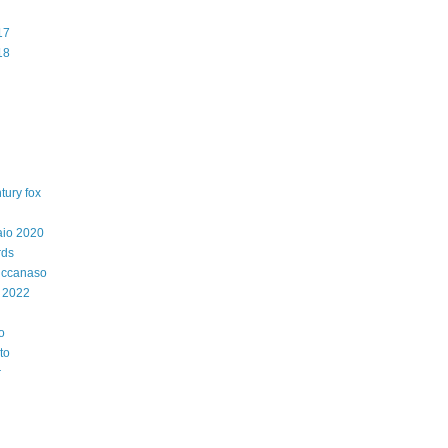
17
18
tury fox
aio 2020
rds
iccanaso
 2022
o
to
r