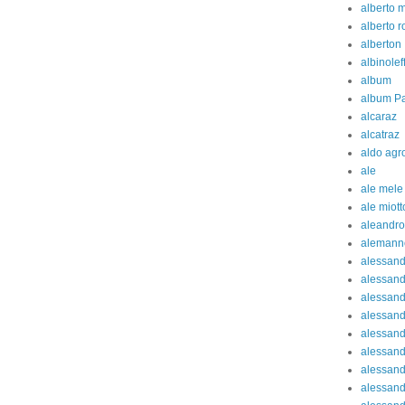
alberto 
alberto 
alberton
albinolef
album
album Pa
alcaraz
alcatraz
aldo agr
ale
ale mele
ale miott
aleandro
alemann
alessan
alessand
alessand
alessan
alessand
alessand
alessand
alessand