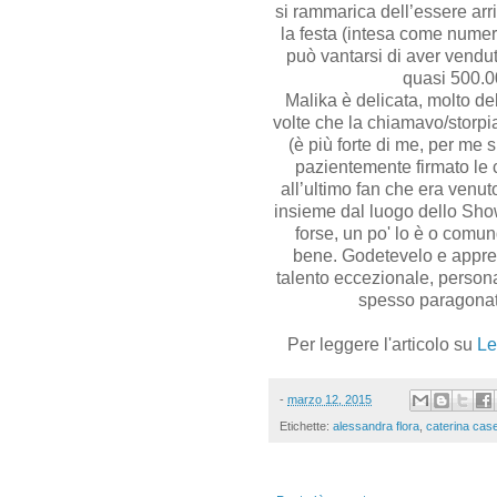
si rammarica dell’essere ar
la festa (intesa come numeri 
può vantarsi di aver vendu
quasi 500.00
Malika è delicata, molto de
volte che la chiamavo/storp
(è più forte di me, per me 
pazientemente firmato le co
all’ultimo fan che era venut
insieme dal luogo dello Show 
forse, un po' lo è o comu
bene. Godetevelo e apprez
talento eccezionale, person
spesso paragonata
Per leggere l'articolo su
Le
-
marzo 12, 2015
Etichette:
alessandra flora
,
caterina casel