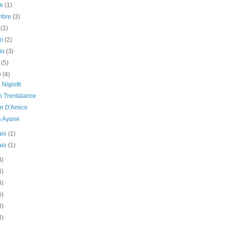
re
(1)
embre
(3)
o
(1)
no
(2)
io
(3)
e
(5)
o
(4)
 Nigiotti
o Trentalance
n D'Amico
a Ayane
aio
(1)
aio
(1)
3)
4)
0)
5)
8)
4)