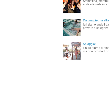
Stamattina, mentre i
audiradio relativi ai
Da una piscina all'al
Ieri siamo andati dal
provare a spiegarvi,
Spiaggia!
L'altro giorno ci si
ma non ricordo il nom