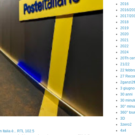
2016
2016/20
2017/20
2018
2019
2020
2021
2022
2024
20Th cen
21/22
22 febbr
27 Reco
2ganzi2f
3 giugno
30 anni
30 minut
30° minu
360° tou
3D
3zero2
4x4
 Italia è... RTL 102.5