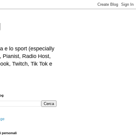
g
 e lo sport (especially
, Pianist, Radio Host,
ook, Twitch, Tik Tok e
log
age
i personali