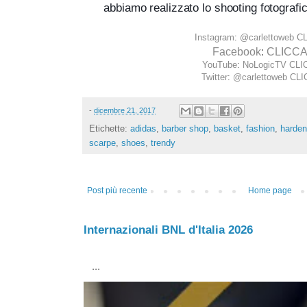
abbiamo realizzato lo shooting fotograf
Instagram
:
@carlettoweb
CL
Facebook
:
CLICCA
YouTube
:
NoLogicTV
CLI
Twitter
:
@carlettoweb
CLI
-
dicembre 21, 2017
Etichette:
adidas
,
barber shop
,
basket
,
fashion
,
harden
scarpe
,
shoes
,
trendy
Post più recente
Home page
Internazionali BNL d'Italia 2026
...