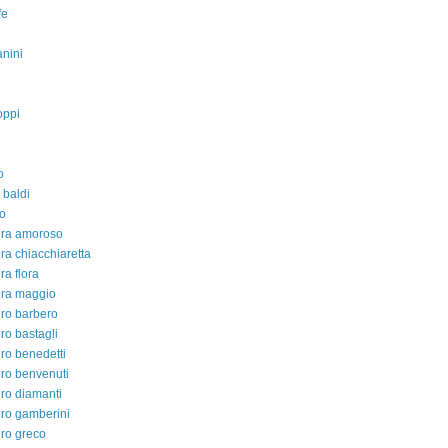
fe
nini
oppi
o
 baldi
o
dra amoroso
ra chiacchiaretta
ra flora
dra maggio
ro barbero
ro bastagli
ro benedetti
ro benvenuti
ro diamanti
ro gamberini
ro greco