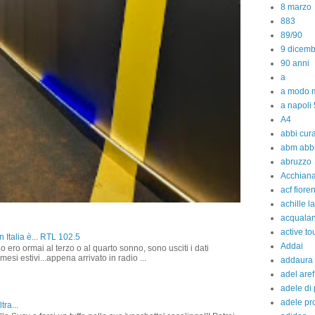
8 marzo
883
89/90
9 dicem
90 anni
a
a modo m
a napoli 
A4
abbi cura
abm abb
abruzzo
Acchiana
acf fiore
achille l
acquala
active to
 Italia è... RTL 102.5
Addai
o ero ormai al terzo o al quarto sonno, sono usciti i dati
 mesi estivi...appena arrivato in radio ...
addaura
adel aref
adele di
adele pr
tra...