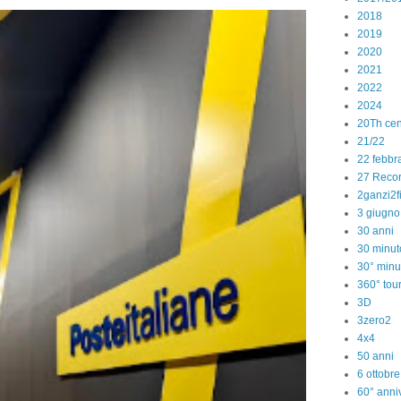
2018
2019
2020
2021
2022
2024
20Th cen
21/22
22 febbr
27 Reco
2ganzi2f
3 giugno
30 anni
30 minut
30° minu
360° tou
3D
3zero2
4x4
50 anni
6 ottobr
60° anniv