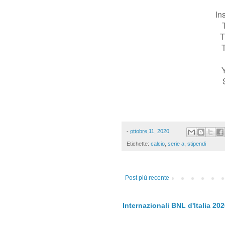
In
T
T
-
ottobre 11, 2020
Etichette:
calcio
,
serie a
,
stipendi
Post più recente
Internazionali BNL d'Italia 20
.