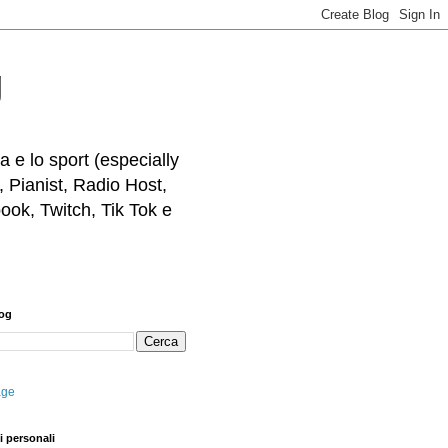
g
 e lo sport (especially
, Pianist, Radio Host,
ook, Twitch, Tik Tok e
log
age
i personali