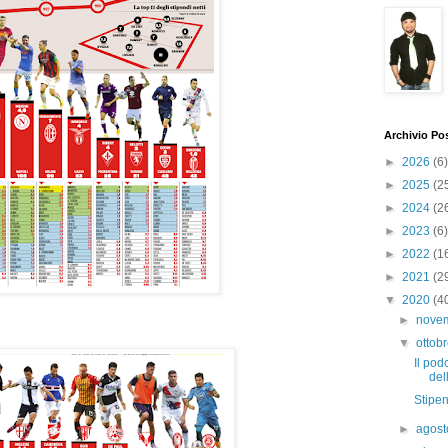
Archivio Po
►
2026
(6)
►
2025
(2
►
2024
(2
►
2023
(6)
►
2022
(1
►
2021
(2
▼
2020
(4
►
nove
▼
ottob
Il pod
del
Stipe
►
agos