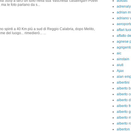
adidas
la Susy a farci un tuffo nella sua 'vaschetta' casalinga!!! Potrei
 ma le foto parlano da s...
adrenaly
adrian m
adriano 
aeroport
amo spinti a 40 Km più a sud di Reggio Calabria, dopo Melito,
affari tuo
e del luogo... rimedierò... ...
affatto d
agnese p
agrigent
aic
ainstain
aiuti
Ajax
alan em
albertini
alberto b
alberto c
alberto d
alberto fr
alberto g
alberto 
alberto 
alberton