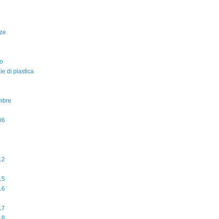
ze
o
lie di plastica
mbre
06
12
15
16
17
18