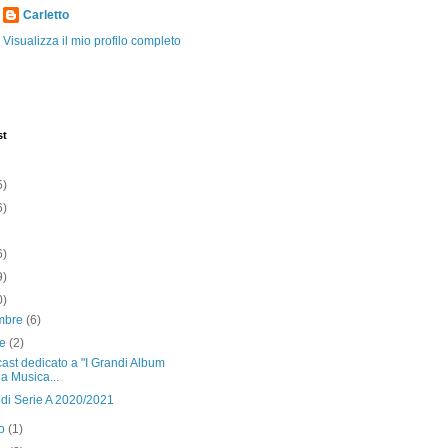
Carletto
Visualizza il mio profilo completo
st
5)
6)
6)
9)
0)
mbre
(6)
re
(2)
cast dedicato a "I Grandi Album
la Musica...
ndi Serie A 2020/2021
to
(1)