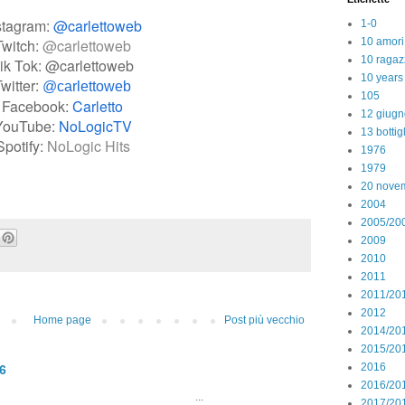
stagram:
@carlettoweb
1-0
10 amori
Twitch:
@carlettoweb
10 ragaz
ik Tok: @carlettoweb
10 years
witter:
@carlettoweb
105
Facebook:
Carletto
12 giugn
YouTube:
NoLogicTV
13 bottig
Spotify:
NoLogic Hits
1976
1979
20 nove
2004
2005/20
2009
2010
2011
2011/20
2012
Home page
Post più vecchio
2014/20
2015/20
2016
26
2016/20
..
2017/20