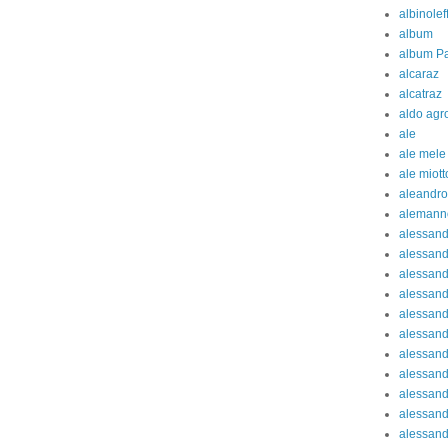
albinolef
album
album Pa
alcaraz
alcatraz
aldo agr
ale
ale mele
ale miott
aleandro
alemann
alessan
alessand
alessand
alessan
alessand
alessand
alessand
alessand
alessand
alessand
alessand