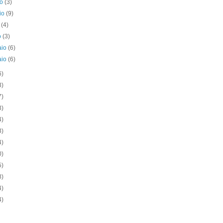
no
(3)
io
(9)
e
(4)
o
(3)
aio
(6)
aio
(6)
6)
3)
7)
3)
4)
3)
4)
0)
5)
8)
4)
4)