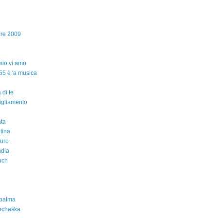
bre 2009
io vi amo
55 è 'a musica
 di te
igliamento
ta
ntina
auro
ndia
uch
 palma
ochaska