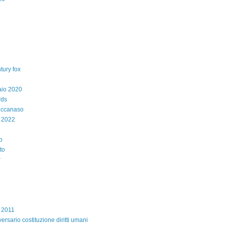
tury fox
aio 2020
rds
iccanaso
 2022
o
to
r
e 2011
ersario costituzione diritti umani