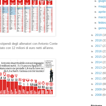
►
giug
►
magg
►
april
►
marz
►
febbr
►
genn
►
2019
(1
►
2018
(3
stipendi degli allenatori con Antonio Conte
►
2017
(2
ato con 12 milioni di euro netti all'anno.
►
2016
(2
►
2015
(2
►
2014
(2
►
2013
(2
►
2012
(6
►
2011
(9
►
2010
(8
►
2009
(9
►
2008
(6
Etichette