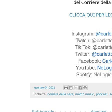
del Corriere della 
CLICCA QUI PER L
Instagram:
@carle
Twitch:
@carlett
Tik Tok: @carlet
Twitter:
@carlet
Facebook:
Carl
YouTube:
NoLog
Spotify:
NoLogic 
-
gennaio 04, 2021
Etichette:
corriere della sera
,
match music
,
podcast
,
s
Post più recente
Home page