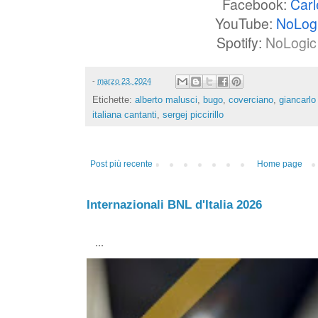
Facebook:
Carl
YouTube:
NoLog
Spotify:
NoLogic 
-
marzo 23, 2024
Etichette:
alberto malusci
,
bugo
,
coverciano
,
giancarlo
italiana cantanti
,
sergej piccirillo
Post più recente
Home page
Internazionali BNL d'Italia 2026
...