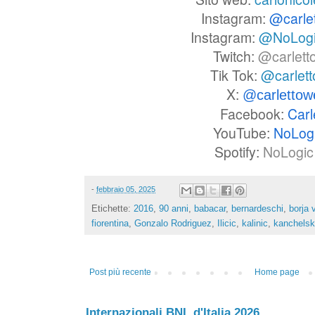
Instagram:
@carle
Instagram:
@NoLog
Twitch:
@carlett
Tik Tok:
@carlet
X:
@carlettow
Facebook:
Carl
YouTube:
NoLog
Spotify:
NoLogic 
-
febbraio 05, 2025
Etichette:
2016
,
90 anni
,
babacar
,
bernardeschi
,
borja 
fiorentina
,
Gonzalo Rodriguez
,
Ilicic
,
kalinic
,
kanchelsk
Post più recente
Home page
Internazionali BNL d'Italia 2026