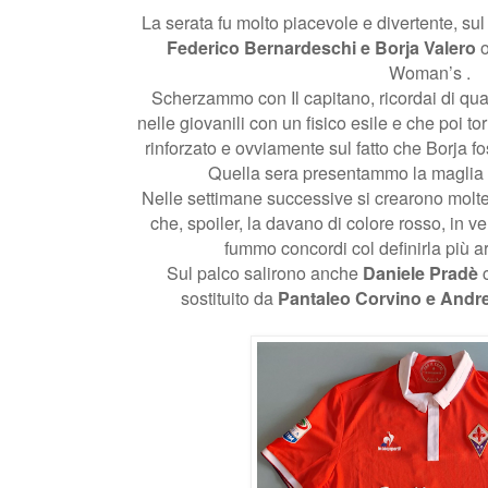
La serata fu molto piacevole e divertente, su
Federico Bernardeschi e Borja Valero
o
Woman’s .
Scherzammo con Il capitano, ricordai di q
nelle giovanili con un fisico esile e che poi to
rinforzato e ovviamente sul fatto che Borja fo
Quella sera presentammo la maglia v
Nelle settimane successive si crearono molte 
che, spoiler, la davano di colore rosso, in ve
fummo concordi col definirla più 
Sul palco salirono anche
Daniele Pradè
c
sostituito da
Pantaleo Corvino e Andr