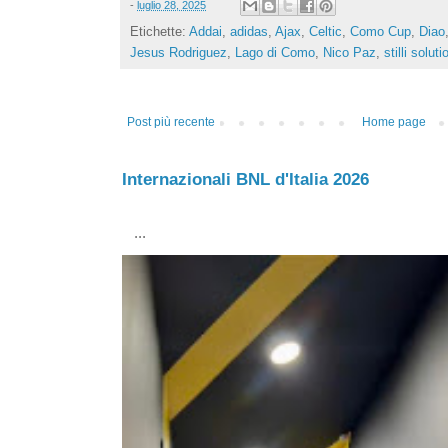
-
luglio 28, 2025
Etichette:
Addai
,
adidas
,
Ajax
,
Celtic
,
Como Cup
,
Diao
Jesus Rodriguez
,
Lago di Como
,
Nico Paz
,
stilli solut
Post più recente
Home page
Internazionali BNL d'Italia 2026
...