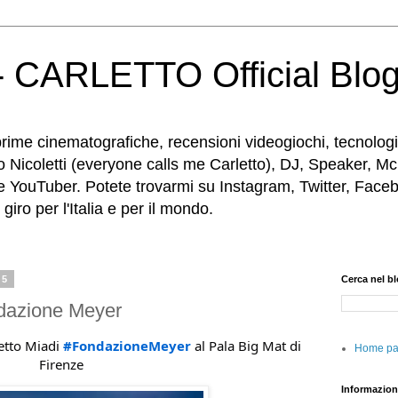
 CARLETTO Official Blo
rime cinematografiche, recensioni videogiochi, tecnologia
o Nicoletti (everyone calls me Carletto), DJ, Speaker, Mc
e YouTuber. Potete trovarmi su Instagram, Twitter, Faceb
iro per l'Italia e per il mondo.
25
Cerca nel b
ndazione Meyer
getto Miadi
#FondazioneMeyer
al Pala Big Mat di
Home p
Firenze
Informazion