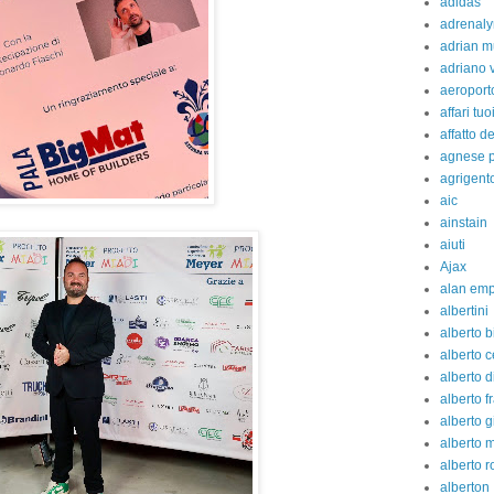
adidas
adrenaly
adrian m
adriano 
aeroport
affari tuo
affatto d
agnese p
agrigent
aic
ainstain
aiuti
Ajax
alan em
albertini
alberto b
alberto c
alberto d
alberto fr
alberto g
alberto 
alberto 
alberton