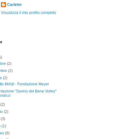
Carletto
Visualizza il mio profilo completo
st
5)
mbre
(2)
mbre
(2)
re
(2)
tto MiAdi - Fondazione Meyer
ntazione "Savino del Bene Volley"
ndicci
o
(2)
io
(2)
e
(3)
o
(1)
aio
(6)