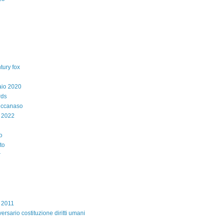
tury fox
aio 2020
rds
iccanaso
 2022
o
to
r
e 2011
ersario costituzione diritti umani