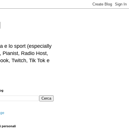
g
 e lo sport (especially
, Pianist, Radio Host,
ook, Twitch, Tik Tok e
log
age
i personali