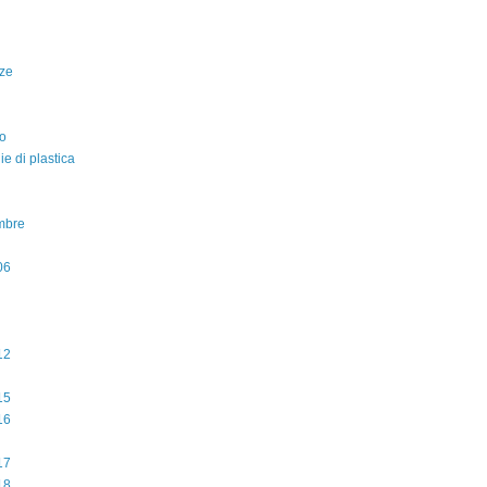
ze
o
lie di plastica
mbre
06
12
15
16
17
18