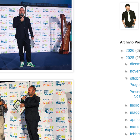
Archivio Po
►
2026
(6)
▼
2025
(2
►
dice
►
nove
▼
ottob
Proge
Prese
Sca
►
lugli
►
magg
►
april
►
marz
►
febbr