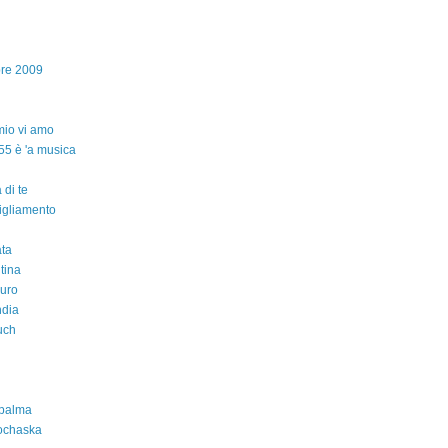
bre 2009
io vi amo
55 è 'a musica
 di te
igliamento
ta
ntina
auro
ndia
uch
 palma
ochaska