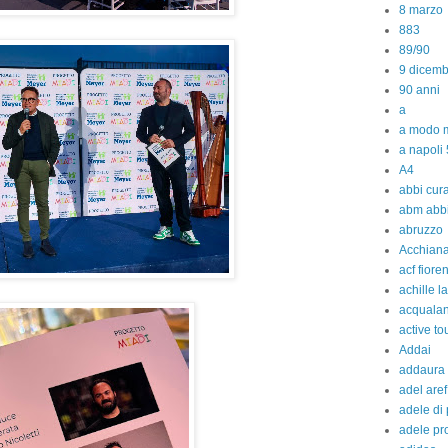
8 marzo
883
89/90
9 dicem
90 anni
a
a modo m
a napoli 
A4
abbi cura
abm abb
abruzzo
Acchiana
acf fiore
achille l
acquala
active to
Addai
addaura
adel aref
adele di
adele pr