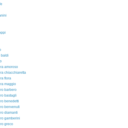
fe
nini
oppi
o
 baldi
o
dra amoroso
ra chiacchiaretta
ra flora
dra maggio
ro barbero
ro bastagli
ro benedetti
ro benvenuti
ro diamanti
ro gamberini
ro greco