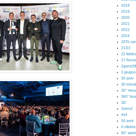
2018
2019
2020
2021
2022
2024
20Th cen
21/22
22 febbr
27 Reco
2ganzi2f
3 giugno
30 anni
30 minut
30° minu
360° tou
3D
3zero2
4x4
50 anni
6 ottobr
60° anniv