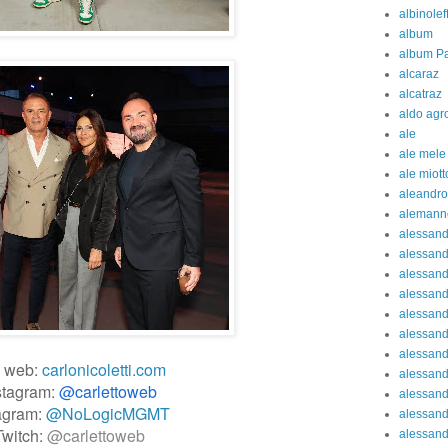
albinolef
album
album Pa
alcaraz
alcatraz
aldo agr
ale
ale mele
ale miott
aleandro
alemann
alessan
alessand
alessand
alessan
alessand
alessand
alessand
o web:
carlonicoletti.com
alessand
stagram:
@carlettoweb
alessand
agram:
@NoLogicMGMT
alessand
Twitch:
@carlettoweb
alessand