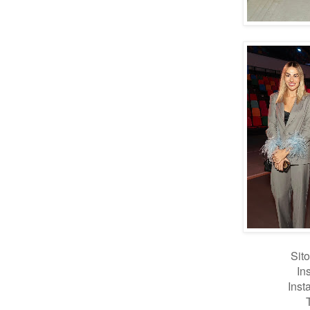
Sit
In
Inst