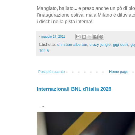
Mangiato, ballato... e preso anche un pò di p
l'inaugurazione estiva, ma a Milano è diluviat
i dischi nella pista interna!
-
maggio 17, 2011
Etichette:
christian alberton
,
crazy jungle
,
gigi cutrì
,
gq
102.5
Post più recente
Home page
Internazionali BNL d'Italia 2026
...