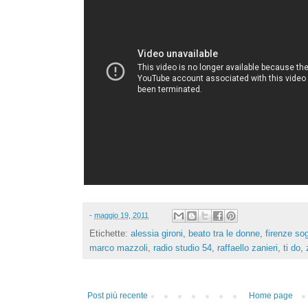
-
maggio 19, 2011
Etichette:
alessia gironi
,
beato tra le donne
,
firenze so
marco mazzoli
,
radio studio 54
,
raffaello zanieri
,
ti do
,
Post più recente
Home page