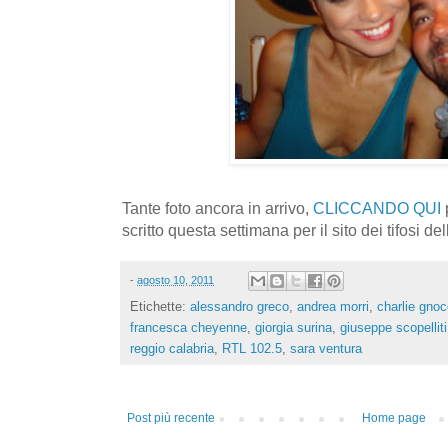
Tante foto ancora in arrivo,
CLICCANDO QUI
p
scritto questa settimana per il sito dei tifosi de
-
agosto 10, 2011
Etichette:
alessandro greco
,
andrea morri
,
charlie gnoc
francesca cheyenne
,
giorgia surina
,
giuseppe scopelliti
reggio calabria
,
RTL 102.5
,
sara ventura
Post più recente
Home page