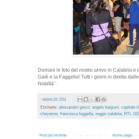
Domani le foto del nostro arrivo in Calabria e l
Galè e la Faggella! Tutti i giorni in diretta dall
Nobiltà".
-
agosto 03, 2011
Etichette:
alessandro greco
,
angelo baiguini
,
capitale 
cheyenne
,
francesca faggella
,
reggio calabria
,
RTL 102
Post più recente
Home page