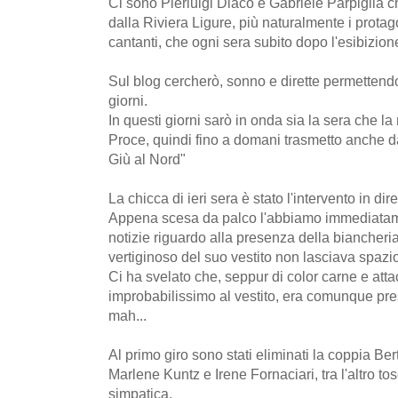
Ci sono Pierluigi Diaco e Gabriele Parpiglia che
dalla Riviera Ligure, più naturalmente i protago
cantanti, che ogni sera subito dopo l'esibizion
Sul blog cercherò, sonno e dirette permettendo 
giorni.
In questi giorni sarò in onda sia la sera che l
Proce, quindi fino a domani trasmetto anche da
Giù al Nord"
La chicca di ieri sera è stato l'intervento in di
Appena scesa da palco l'abbiamo immediatame
notizie riguardo alla presenza della biancheria
vertiginoso del suo vestito non lasciava spazio 
Ci ha svelato che, seppur di color carne e att
improbabilissimo al vestito, era comunque pre
mah...
Al primo giro sono stati eliminati la coppia Be
Marlene Kuntz e Irene Fornaciari, tra l'altro 
simpatica.