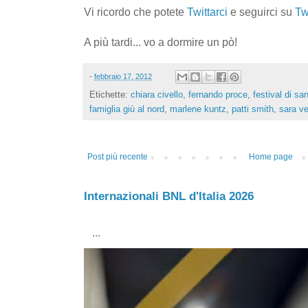
Vi ricordo che potete
Twittarci
e seguirci su
Tw
A più tardi... vo a dormire un pò!
-
febbraio 17, 2012
Etichette:
chiara civello
,
fernando proce
,
festival di s
famiglia giù al nord
,
marlene kuntz
,
patti smith
,
sara ve
Post più recente
Home page
Internazionali BNL d'Italia 2026
...