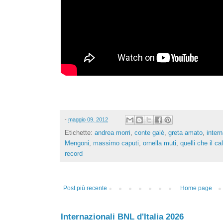
-
maggio 09, 2012
Etichette:
andrea morri
,
conte galè
,
greta amato
,
inter
Mengoni
,
massimo caputi
,
ornella muti
,
quelli che il ca
record
Post più recente
Home page
Internazionali BNL d'Italia 2026