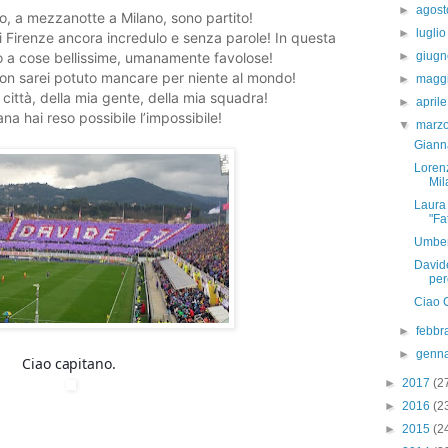
►
agos
no, a mezzanotte a Milano, sono partito!
►
lugli
di Firenze ancora incredulo e senza parole! In questa
to a cose bellissime, umanamente favolose!
►
giug
 non sarei potuto mancare per niente al mondo!
►
magg
 città, della mia gente, della mia squadra!
►
april
na hai reso possibile l’impossibile!
▼
marz
Giann
Lorenz
Mil
Laura 
"Fa
Umber
Davide
perc
Ciao 
►
febbr
►
genn
Ciao capitano.
►
2017
(2
►
2016
(2
►
2015
(2