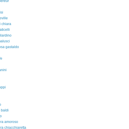
pereur
isi
eville
i chiara
aticelli
ilardino
malusci
rosa gastaldo
fe
nini
oppi
o
 baldi
o
dra amoroso
ra chiacchiaretta