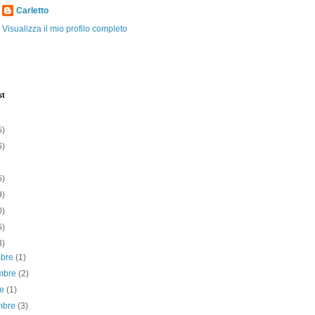
Carletto
Visualizza il mio profilo completo
st
5)
6)
6)
9)
0)
6)
3)
mbre
(1)
mbre
(2)
re
(1)
embre
(3)