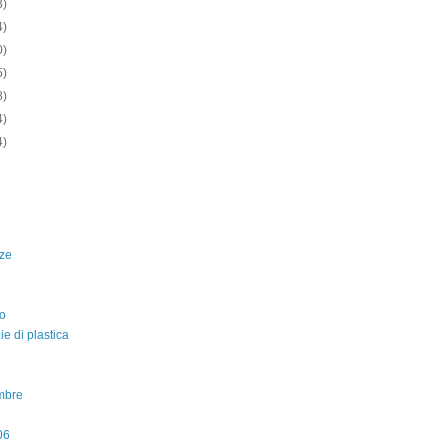
3)
4)
0)
5)
8)
4)
4)
ze
o
lie di plastica
mbre
06