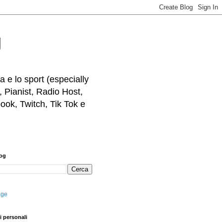
g
 e lo sport (especially
, Pianist, Radio Host,
ook, Twitch, Tik Tok e
log
age
i personali