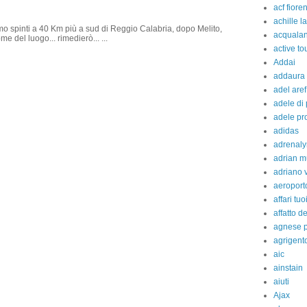
acf fiore
achille l
amo spinti a 40 Km più a sud di Reggio Calabria, dopo Melito,
acquala
e del luogo... rimedierò... ...
active to
Addai
addaura
adel aref
adele di
adele pr
adidas
adrenaly
adrian m
adriano 
aeroport
affari tuo
affatto d
agnese p
agrigent
aic
ainstain
aiuti
Ajax