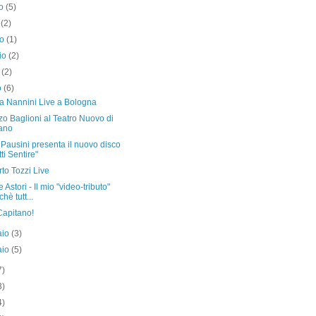
to
(5)
o
(2)
no
(1)
io
(2)
e
(2)
o
(6)
a Nannini Live a Bologna
o Baglioni al Teatro Nuovo di
ano
Pausini presenta il nuovo disco
tti Sentire"
to Tozzi Live
 Astori - Il mio "video-tributo"
hè tutt...
Capitano!
aio
(3)
aio
(5)
7)
3)
4)