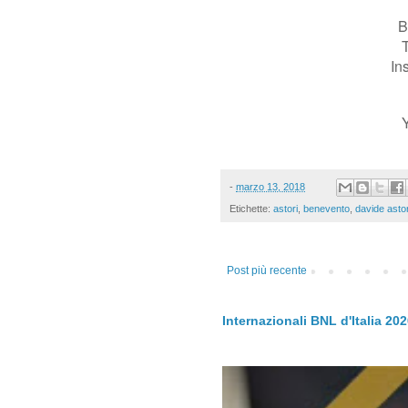
B
T
In
-
marzo 13, 2018
Etichette:
astori
,
benevento
,
davide astor
Post più recente
Internazionali BNL d'Italia 20
.