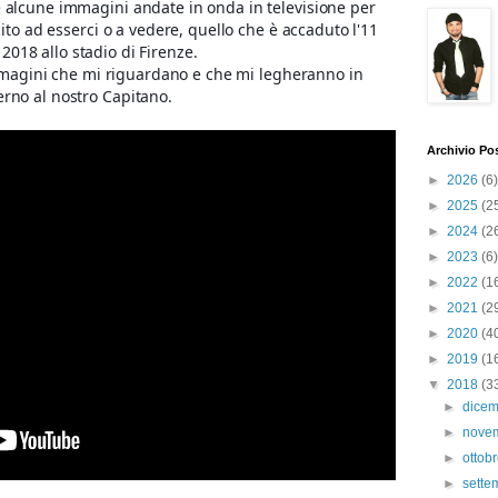
e alcune immagini andate in onda in televisione per
ito ad esserci o a vedere, quello che è accaduto l'11
2018 allo stadio di Firenze.
magini che mi riguardano e che mi legheranno in
erno al nostro Capitano.
Archivio Po
►
2026
(6)
►
2025
(2
►
2024
(2
►
2023
(6)
►
2022
(1
►
2021
(2
►
2020
(4
►
2019
(1
▼
2018
(3
►
dice
►
nove
►
ottob
►
sett