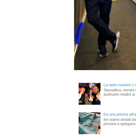
La radio numero 1 in
Stamattina, mentre i
audiradio relativi ai
Da una piscina all'al
Ieri siamo andati dal
provare a spiegarvi,