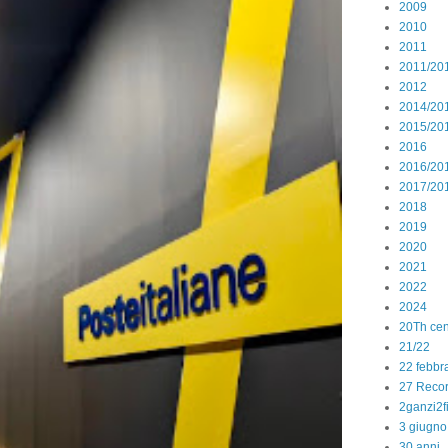
2009
2010
2011
2011/20
2012
2014/20
2015/20
2016
2016/20
2017/20
2018
2019
2020
2021
2022
2024
20Th cen
21/22
22 febbr
27 Reco
2ganzi2f
3 giugno
30 anni