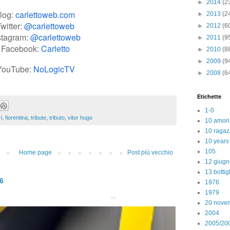
►
2014
(2
log:
carlettoweb.com
►
2013
(2
witter:
@carlettoweb
►
2012
(6
stagram:
@carlettoweb
►
2011
(9
Facebook:
Carletto
►
2010
(8
►
2009
(9
YouTube:
NoLogicTV
►
2008
(6
Etichette
1-0
i
,
fiorentina
,
tribute
,
tributo
,
vitor hugo
10 amori
10 ragaz
10 years
105
Home page
Post più vecchio
12 giugn
13 bottig
26
1976
1979
..
20 nove
2004
2005/20