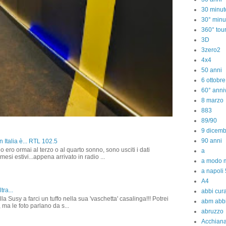
30 minut
30° minu
360° tou
3D
3zero2
4x4
50 anni
6 ottobr
60° anniv
8 marzo
883
89/90
9 dicem
90 anni
 Italia è... RTL 102.5
o ero ormai al terzo o al quarto sonno, sono usciti i dati
a
 mesi estivi...appena arrivato in radio ...
a modo m
a napoli 
A4
tra...
abbi cura
la Susy a farci un tuffo nella sua 'vaschetta' casalinga!!! Potrei
abm abb
 ma le foto parlano da s...
abruzzo
Acchiana