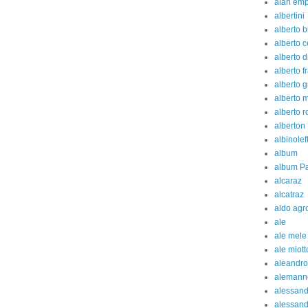
alan em
albertini
alberto b
alberto c
alberto d
alberto fr
alberto g
alberto 
alberto 
alberton
albinolef
album
album Pa
alcaraz
alcatraz
aldo agr
ale
ale mele
ale miott
aleandro
alemann
alessan
alessand