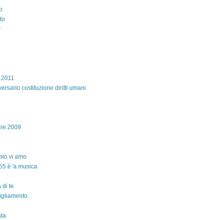
o
to
r
e 2011
ersario costituzione diritti umani
bre 2009
io vi amo
55 è 'a musica
 di te
igliamento
ta