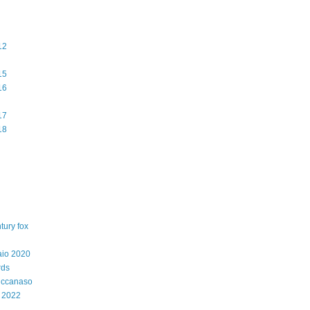
12
15
16
17
18
tury fox
aio 2020
rds
iccanaso
 2022