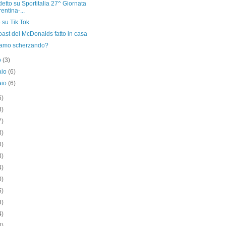
etto su Sportitalia 27^ Giornata
rentina-...
 su Tik Tok
oast del McDonalds fatto in casa
iamo scherzando?
o
(3)
aio
(6)
aio
(6)
6)
3)
7)
3)
4)
3)
4)
0)
5)
8)
4)
4)