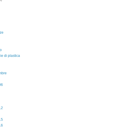
ze
o
lie di plastica
mbre
06
12
15
16