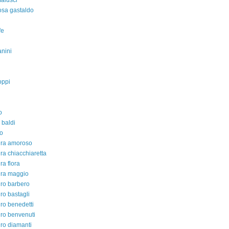
malusci
rosa gastaldo
fe
nini
oppi
o
 baldi
o
dra amoroso
ra chiacchiaretta
ra flora
dra maggio
ro barbero
ro bastagli
ro benedetti
ro benvenuti
ro diamanti