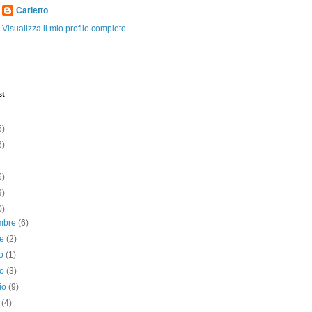
Carletto
Visualizza il mio profilo completo
st
5)
6)
6)
9)
0)
mbre
(6)
re
(2)
to
(1)
no
(3)
io
(9)
e
(4)