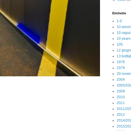
Etichette
1-0
10 amori
10 ragaz
10 years
105
12 giugn
13 bottig
1976
1979
20 nove
2004
2005/20
2009
2010
2011
2011/20
2012
2014/20
2015/20