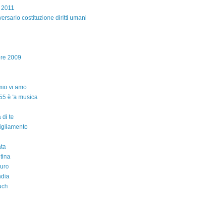
e 2011
ersario costituzione diritti umani
bre 2009
io vi amo
55 è 'a musica
 di te
igliamento
ta
ntina
auro
ndia
uch