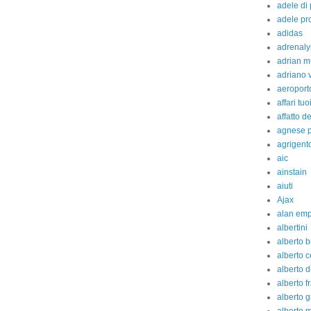
adele di
adele pr
adidas
adrenaly
adrian m
adriano 
aeroport
affari tuo
affatto d
agnese p
agrigent
aic
ainstain
aiuti
Ajax
alan em
albertini
alberto b
alberto c
alberto d
alberto fr
alberto g