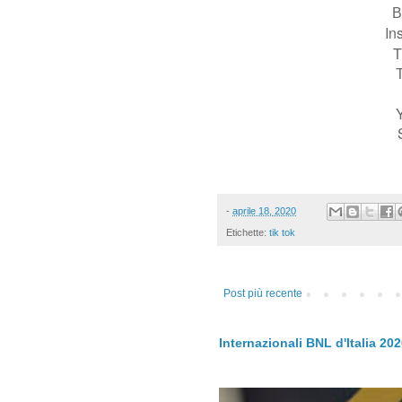
B
In
T
T
-
aprile 18, 2020
Etichette:
tik tok
Post più recente
Internazionali BNL d'Italia 20
.