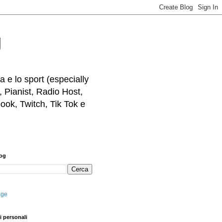
g
 e lo sport (especially
, Pianist, Radio Host,
ook, Twitch, Tik Tok e
log
age
i personali