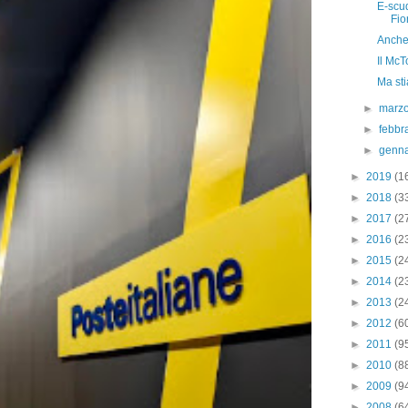
E-scud
Fio
Anche
Il McT
Ma st
►
marz
►
febbr
►
genn
►
2019
(1
►
2018
(3
►
2017
(2
►
2016
(2
►
2015
(2
►
2014
(2
►
2013
(2
►
2012
(6
►
2011
(9
►
2010
(8
►
2009
(9
►
2008
(6