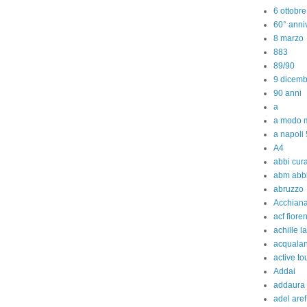
6 ottobr
60° anniv
8 marzo
883
89/90
9 dicem
90 anni
a
a modo m
a napoli 
A4
abbi cura
abm abb
abruzzo
Acchiana
acf fiore
achille l
acquala
active to
Addai
addaura
adel aref