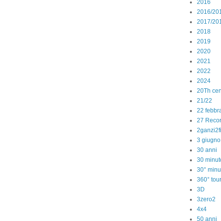
2016
2016/20
2017/20
2018
2019
2020
2021
2022
2024
20Th cen
21/22
22 febbr
27 Reco
2ganzi2f
3 giugno
30 anni
30 minut
30° minu
360° tou
3D
3zero2
4x4
50 anni