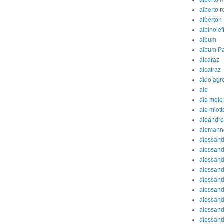
alberto 
alberto 
alberton
albinolef
album
album Pa
alcaraz
alcatraz
aldo agr
ale
ale mele
ale miott
aleandro
alemann
alessan
alessand
alessand
alessan
alessand
alessand
alessand
alessand
alessand