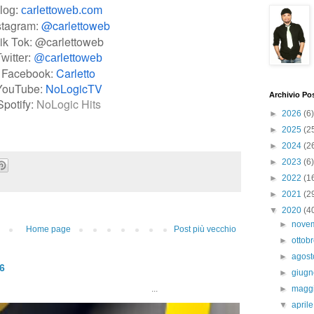
log:
carlettoweb.com
stagram:
@carlettoweb
ik Tok: @carlettoweb
witter:
@carlettoweb
Facebook:
Carletto
YouTube:
NoLogicTV
Archivio Po
Spotify:
NoLogic Hits
►
2026
(6)
►
2025
(2
►
2024
(2
►
2023
(6)
►
2022
(1
►
2021
(2
▼
2020
(4
►
nove
Home page
Post più vecchio
►
ottob
►
agos
26
►
giug
►
magg
..
▼
april