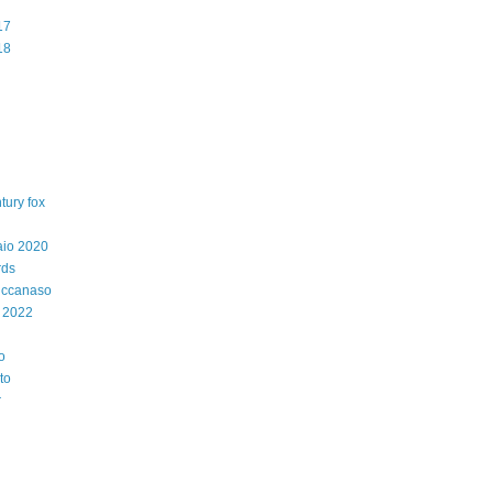
17
18
tury fox
aio 2020
rds
iccanaso
 2022
o
to
r