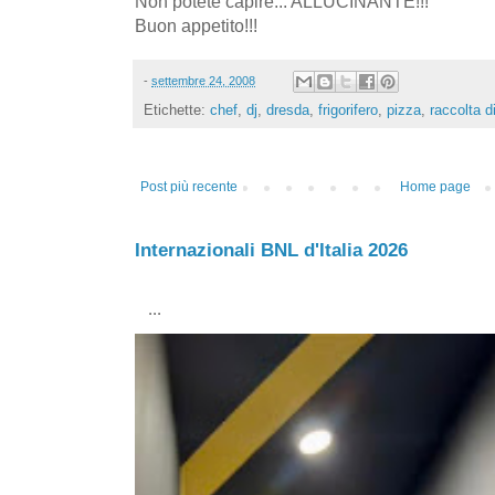
Non potete capire... ALLUCINANTE!!!
Buon appetito!!!
-
settembre 24, 2008
Etichette:
chef
,
dj
,
dresda
,
frigorifero
,
pizza
,
raccolta d
Post più recente
Home page
Internazionali BNL d'Italia 2026
...