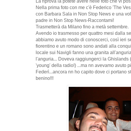
La riprova la potete avere nelle foto che vi pos
Nella prima foto con me c'è Federico 'The Vespi
con Barbara Sala in Non Stop News e una volt
padre in Non Stop News-Raccontami!
Trasmetterà da Milano fino a metà settembre.
Avendo io trasmesso per quattro mesi dalla 
abbiamo avuto modo di conoscerci, così ieri ser
fiorentino e un romano sono andati alla conquis
locale sui Navigli fanno una granita all'anguri
l'anguria... Doveva raggiungerci la Ghislands (
'young' della radio!) ...ma nn avevamo avuto pi
Federì...ancora nn ho capito dove ci portano sta
benino!!!