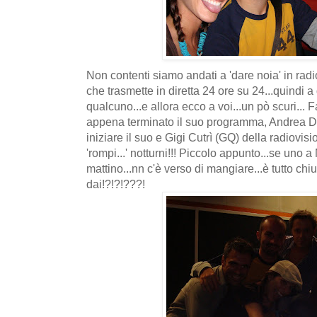
Non contenti siamo andati a 'dare noia' in radi
che trasmette in diretta 24 ore su 24...quindi a 
qualcuno...e allora ecco a voi...un pò scuri... 
appena terminato il suo programma, Andrea D
iniziare il suo e Gigi Cutrì (GQ) della radiovis
'rompi...' notturni!!! Piccolo appunto...se uno 
mattino...nn c'è verso di mangiare...è tutto chi
dai!?!?!???!