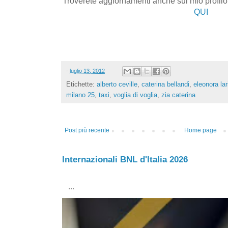
Troverete aggiornamenti anche sul mio profilo 
QUI
-
luglio 13, 2012
Etichette:
alberto ceville
,
caterina bellandi
,
eleonora lar
milano 25
,
taxi
,
voglia di voglia
,
zia caterina
Post più recente
Home page
Internazionali BNL d'Italia 2026
...