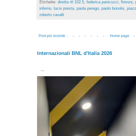
Etichette:
diretta rtl 102.5
,
federica panicucci
,
firenze
,
inferno
,
lucio presta
,
paola perego
,
paolo bonolis
,
piaz
roberto cavalli
Post più recente
Home page
Internazionali BNL d'Italia 2026
...