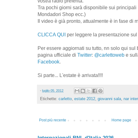
vostra radio preferita.
Tra pochi giorni sarà disponibile sui principali
Mondadori Shop ecc.)
Il video è già pronto, attualmente è in fase di
CLICCA QUI
per leggere la presentazione su
Per essere aggiornati su tutto, nn solo qui sul
pagina ufficiale di
Twitter
:
@carlettoweb
e sull
Facebook
.
Si parte... L'estate è arrivata!!!!
-
luglio 05, 2012
Etichette:
carletto
,
estate 2012
,
giovanni sala
,
nar inte
Post più recente
Home page
Internazionali BNL d'Italia 2026