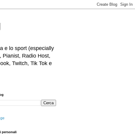
g
 e lo sport (especially
, Pianist, Radio Host,
ook, Twitch, Tik Tok e
log
age
i personali