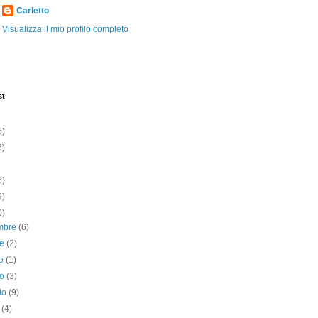
Carletto
Visualizza il mio profilo completo
st
5)
6)
6)
9)
0)
mbre
(6)
re
(2)
to
(1)
no
(3)
io
(9)
e
(4)