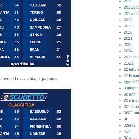
2016
2016/20
2017/20
2018
2019
2020
2021
2022
2024
20Th cen
21/22
22 febbr
27 Reco
 invece la classifica di partenza.
2ganzi2f
3 giugno
30 anni
30 minut
30° minu
360° tou
3D
3zero2
4x4
50 anni