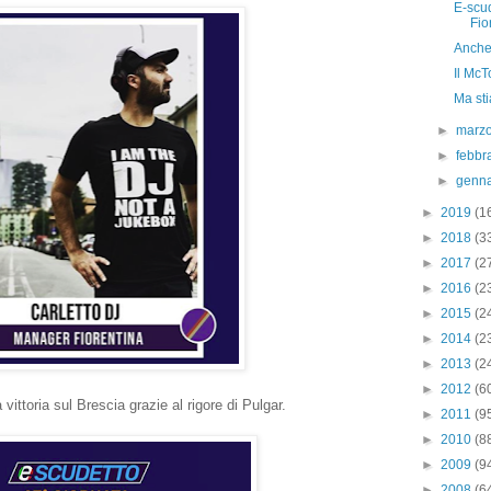
E-scud
Fio
Anche
Il McT
Ma st
►
marz
►
febbr
►
genn
►
2019
(1
►
2018
(3
►
2017
(2
►
2016
(2
►
2015
(2
►
2014
(2
►
2013
(2
►
2012
(6
 vittoria sul Brescia grazie al rigore di Pulgar.
►
2011
(9
►
2010
(8
►
2009
(9
►
2008
(6