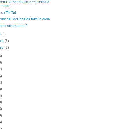
etto su Sportitalia 27^ Giornata
rentina-...
 su Tik Tok
oast del McDonalds fatto in casa
iamo scherzando?
o
(3)
aio
(6)
aio
(6)
6)
3)
7)
3)
4)
3)
4)
0)
5)
8)
4)
4)