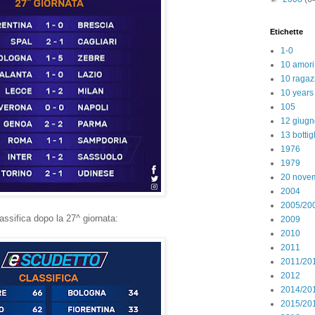
Etichette
1-0
10 amori
10 ragaz
10 years
105
12 giugn
13 bottig
1976
1979
20 nove
2004
2005/20
assifica dopo la 27^ giornata:
2009
2010
2011
2011/20
2012
2014/20
2015/20