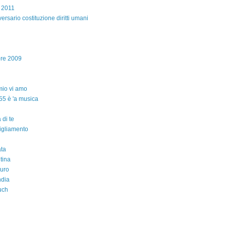
e 2011
ersario costituzione diritti umani
bre 2009
io vi amo
55 è 'a musica
 di te
igliamento
ta
ntina
auro
ndia
uch