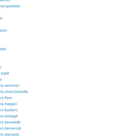
malusci
rosa gastaldo
fe
nini
oppi
o
 baldi
o
dra amoroso
ra chiacchiaretta
ra flora
dra maggio
ro barbero
ro bastagli
ro benedetti
ro benvenuti
ro diamanti