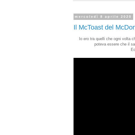
mercoledì 8 aprile 2020
Il McToast del McDon
Io ero tra quelli che ogni volt
poteva essere che il sa
Ec