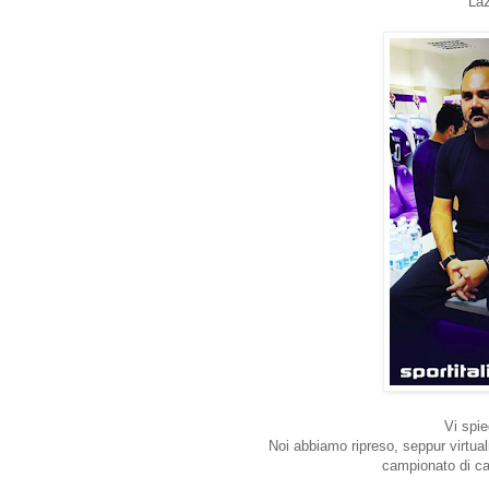
Laz
Vi spi
Noi abbiamo ripreso, seppur virtual
campionato di cal