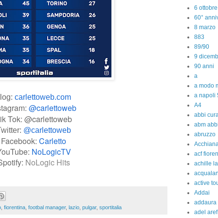
6 ottobr
60° anniv
8 marzo
883
89/90
9 dicem
90 anni
a
a modo m
a napoli 
log:
carlettoweb.com
A4
stagram:
@carlettoweb
abbi cura
ik Tok: @carlettoweb
abm abb
witter:
@carlettoweb
abruzzo
Facebook:
Carletto
Acchiana
YouTube:
NoLogicTV
acf fiore
Spotify:
NoLogic Hits
achille l
acquala
active to
Addai
addaura
o
,
fiorentina
,
footbal manager
,
lazio
,
pulgar
,
sportitalia
adel aref