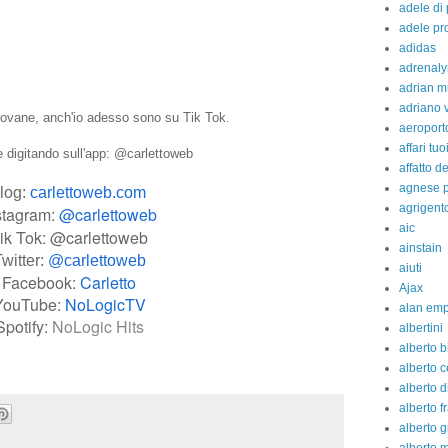
adele di
adele pr
adidas
adrenaly
adrian m
adriano 
ovane, anch'io adesso sono su Tik Tok.
aeroport
affari tuo
e digitando sull'app: @carlettoweb
affatto d
agnese p
log:
carlettoweb.com
agrigent
stagram:
@carlettoweb
aic
ik Tok: @carlettoweb
ainstain
witter:
@carlettoweb
aiuti
Facebook:
Carletto
Ajax
YouTube:
NoLogicTV
alan em
Spotify:
NoLogic Hits
albertini
alberto b
alberto c
alberto d
alberto fr
alberto g