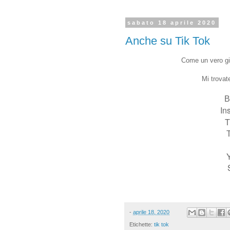
sabato 18 aprile 2020
Anche su Tik Tok
Come un vero gi
Mi trovat
B
In
T
T
-
aprile 18, 2020
Etichette:
tik tok