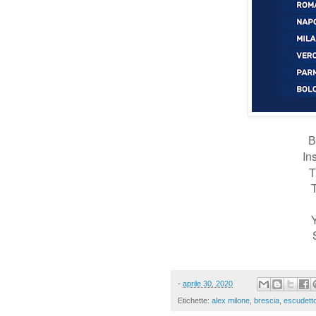
B
In
T
T
-
aprile 30, 2020
Etichette:
alex milone
,
brescia
,
escudett