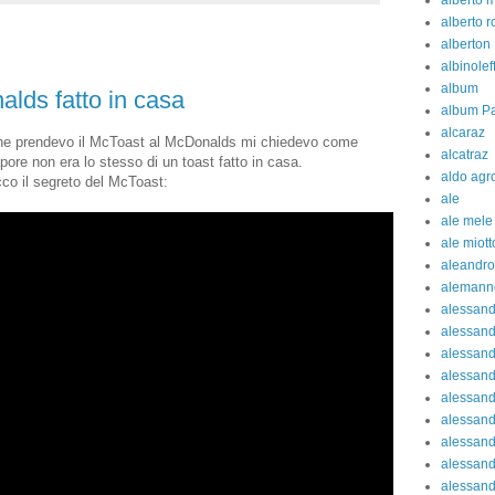
alberto 
alberto 
alberton
albinolef
album
alds fatto in casa
album Pa
alcaraz
a che prendevo il McToast al McDonalds mi chiedevo come
alcatraz
pore non era lo stesso di un toast fatto in casa.
aldo agr
co il segreto del McToast:
ale
ale mele
ale miott
aleandro
alemann
alessan
alessand
alessand
alessan
alessand
alessand
alessand
alessand
alessand