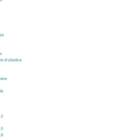
ze
o
lie di plastica
mbre
06
12
15
16