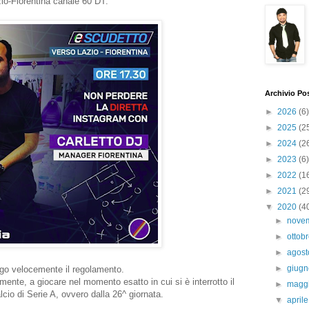
io-Fiorentina canale 60 DT.
Archivio Po
►
2026
(6)
►
2025
(2
►
2024
(2
►
2023
(6)
►
2022
(1
►
2021
(2
▼
2020
(4
►
nove
►
ottob
►
agos
►
giug
ego velocemente il regolamento.
mente, a giocare nel momento esatto in cui si è interrotto il
►
magg
cio di Serie A, ovvero dalla 26^ giornata.
▼
april