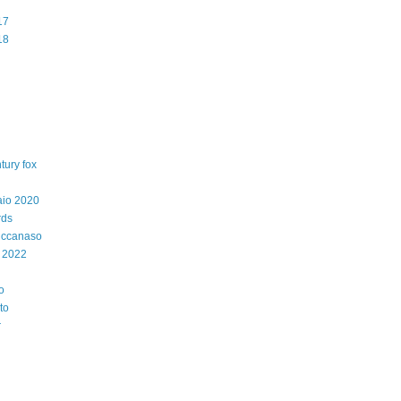
17
18
tury fox
aio 2020
rds
iccanaso
 2022
o
to
r