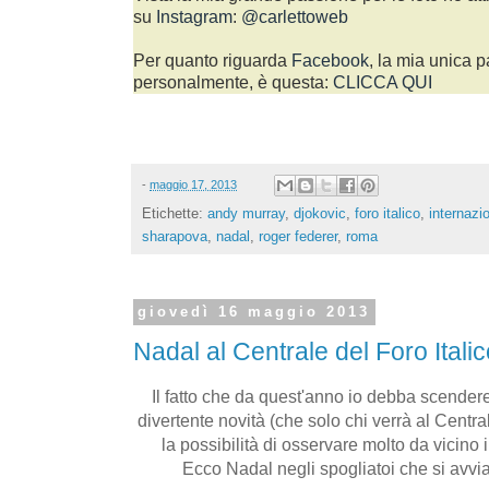
su
Instagram
:
@carlettoweb
Per quanto riguarda
Facebook
, la mia unica p
personalmente, è questa:
CLICCA QUI
-
maggio 17, 2013
Etichette:
andy murray
,
djokovic
,
foro italico
,
internazi
sharapova
,
nadal
,
roger federer
,
roma
giovedì 16 maggio 2013
Nadal al Centrale del Foro Itali
Il fatto che da quest'anno io debba scender
divertente novità (che solo chi verrà al Centra
la possibilità di osservare molto da vicino 
Ecco Nadal negli spogliatoi che si avvia 