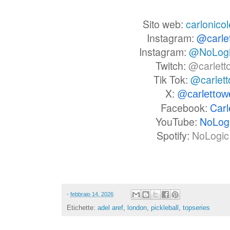
Sito web:
carlonicol
Instagram:
@carle
Instagram:
@NoLog
Twitch:
@carlett
Tik Tok:
@carlet
X:
@carlettow
Facebook:
Carl
YouTube:
NoLog
Spotify:
NoLogic 
-
febbraio 14, 2026
Etichette:
adel aref
,
london
,
pickleball
,
topseries