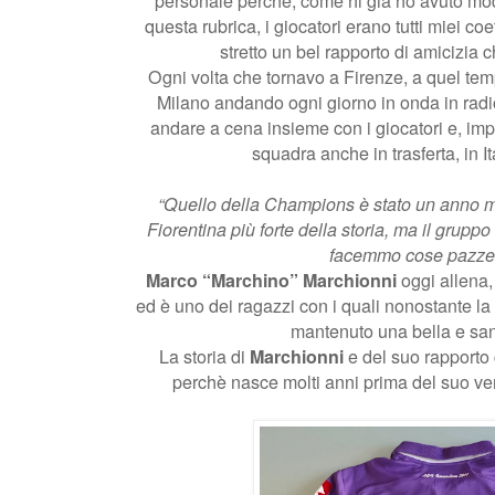
personale perchè, come hi già ho avuto modo
questa rubrica, i giocatori erano tutti miei co
stretto un bel rapporto di amicizia 
Ogni volta che tornavo a Firenze, a quel temp
Milano andando ogni giorno in onda in radi
andare a cena insieme con i giocatori e, im
squadra anche in trasferta, in I
“Quello della Champions è stato un anno m
Fiorentina più forte della storia, ma il grupp
facemmo cose pazze
Marco “Marchino” Marchionni
oggi allena, 
ed è uno dei ragazzi con i quali nonostante la 
mantenuto una bella e san
La storia di
Marchionni
e del suo rapporto
perchè nasce molti anni prima del suo ve