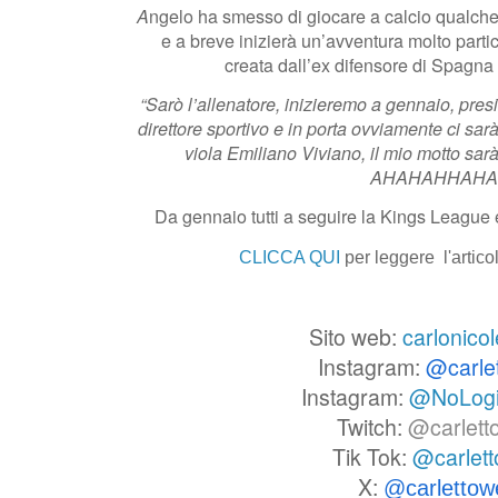
A
ngelo ha smesso di giocare a calcio qualche 
e a breve inizierà un’avventura molto parti
creata dall’ex difensore di Spagna
“Sarò l’allenatore, inizieremo a gennaio, pres
direttore sportivo e in porta ovviamente ci sar
viola Emiliano Viviano, il mio motto sar
AHAHAHHAHA.
Da gennaio tutti a seguire la Kings League 
CLICCA QUI
per leggere l'artic
Sito web:
carlonicol
Instagram:
@carle
Instagram:
@NoLog
Twitch:
@carlett
Tik Tok:
@carlet
X:
@carlettow