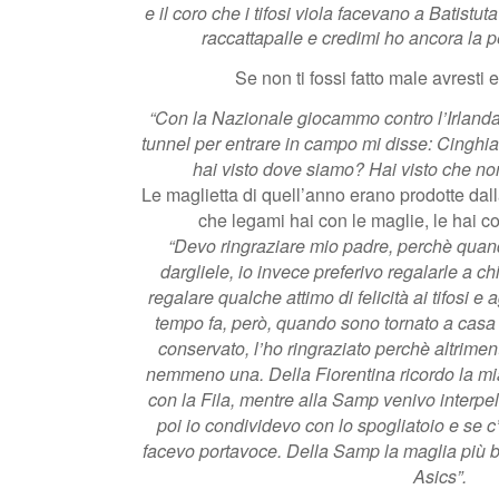
e il coro che i tifosi viola facevano a Batistuta
raccattapalle e credimi ho ancora la p
Se non ti fossi fatto male avresti e
“Con la Nazionale giocammo contro l’Irlanda 
tunnel per entrare in campo mi disse: Cinghial
hai visto dove siamo? Hai visto che non
Le maglietta di quell’anno erano prodotte dal
che legami hai con le maglie, le hai co
“Devo ringraziare mio padre, perchè qua
dargliele, io invece preferivo regalarle a c
regalare qualche attimo di felicità ai tifosi e
tempo fa, però, quando sono tornato a casa e
conservato, l’ho ringraziato perchè altrimen
nemmeno una. Della Fiorentina ricordo la mi
con la Fila, mentre alla Samp venivo interpell
poi io condividevo con lo spogliatoio e se c’
facevo portavoce. Della Samp la maglia più b
Asics”.