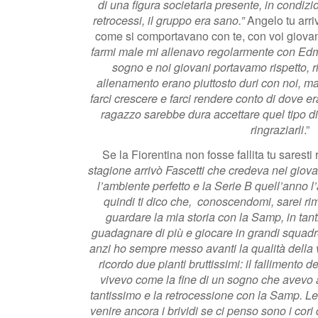
di una figura societaria presente, in condi
retrocessi, il gruppo era sano.”
Angelo tu arriv
come si comportavano con te, con voi giova
farmi male mi allenavo regolarmente con Edm
sogno e noi giovani portavamo rispetto, 
allenamento erano piuttosto duri con noi, ma
farci crescere e farci rendere conto di dove e
ragazzo sarebbe dura accettare quel tipo 
ringraziarli
.”
Se la Fiorentina non fosse fallita tu sarest
stagione arrivò Fascetti che credeva nei giova
l’ambiente perfetto e la Serie B quell’anno
quindi ti dico che,
conoscendomi, sarei rim
guardare la mia storia con la Samp, in tant
guadagnare di più e giocare in grandi squadr
anzi ho sempre messo avanti la qualità della v
ricordo due pianti bruttissimi: il fallimento d
vivevo come la fine di un sogno che avevo
tantissimo e la retrocessione con la Samp. L
venire ancora i brividi se ci penso sono i cori