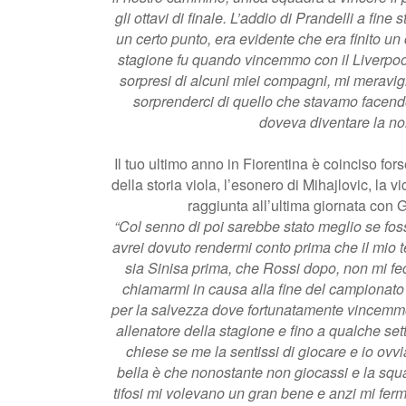
gli ottavi di finale. L’addio di Prandelli a fine
un certo punto, era evidente che era finito un 
stagione fu quando vincemmo con il Liverpool e
sorpresi di alcuni miei compagni, mi meravi
sorprenderci di quello che stavamo facen
doveva diventare la nor
Il tuo ultimo anno in Fiorentina è coinciso fo
della storia viola, l’esonero di Mihajlovic, la 
raggiunta all’ultima giornata con 
“Col senno di poi sarebbe stato meglio se fos
avrei dovuto rendermi conto prima che il mio t
sia Sinisa prima, che Rossi dopo, non mi fe
chiamarmi in causa alla fine del campionato
per la salvezza dove fortunatamente vincemmo
allenatore della stagione e fino a qualche s
chiese se me la sentissi di giocare e io ovvi
bella è che nonostante non giocassi e la sq
tifosi mi volevano un gran bene e anzi mi fe