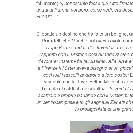
fallimento)
e, nonostante fosse già tutto firmato
andai al Parma, poi però, come vedi, era desti
Firenze…”
Si esatto un destino che ha fatto un bel giro, 
Prandelli
che Marchionni aveva avuto come 
“Dopo Parma andai alla Juventus, ma ave
rapporto con il Mister e così quando si crear
“lavorare” insieme fui felicissimo. Alla Juve e
a Firenze il Mister aveva bisogno di un giocat
così tutti i tasselli andarono a loro posto.”
Er
scambio con la Juve: Felipe Melo alla Juv
barcata di soldi alla Fiorentina:
”In verità i
scambio e proprio parlando con il Mister mi f
un centrocampista e io gli segnalai Zanetti ch
fu protagonista di una gran