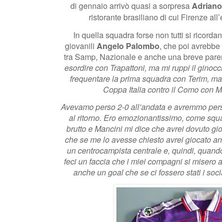
di gennaio arrivò quasi a sorpresa
Adriano
ristorante brasiliano di cui Firenze al
In quella squadra forse non tutti si ricord
giovanili
Angelo Palombo
, che poi avrebbe
tra Samp, Nazionale e anche una breve parent
esordire con Trapattoni, ma mi ruppi il ginocc
frequentare la prima squadra con Terim, ma l
Coppa Italia contro il Como con M
Avevamo perso 2-0 all’andata e avremmo perso
al ritorno. Ero emozionantissimo, come sq
brutto e Mancini mi dice che avrei dovuto gio
che se me lo avesse chiesto avrei giocato an
un centrocampista centrale e, quindi, quand
feci un faccia che i miei compagni si misero
anche un goal che se ci fossero stati i soci