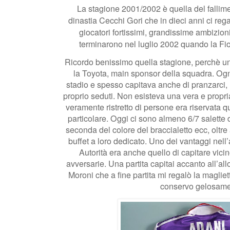
La stagione 2001/2002 è quella del fallime
dinastia Cecchi Gori che in dieci anni ci reg
giocatori fortissimi, grandissime ambizion
terminarono nel luglio 2002 quando la Fiore
Ricordo benissimo quella stagione, perchè u
la Toyota, main sponsor della squadra. Ogn
stadio e spesso capitava anche di pranzarci
proprio seduti. Non esisteva una vera e propri
veramente ristretto di persone era riservata q
particolare. Oggi ci sono almeno 6/7 salette d
seconda del colore del braccialetto ecc, oltre
buffet a loro dedicato. Uno dei vantaggi nell’a
Autorità era anche quello di capitare vicin
avversarie. Una partita capitai accanto all’al
Moroni che a fine partita mi regalò la maglie
conservo gelosame