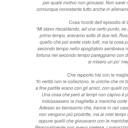
per quale motivo non giocassi. Non sarei 
comunque nonostante tutto anche in allenam
Cosa ricordi dell’episodio di 
“Mi stavo riscaldando, ad una certo punto, se
primo tempo, eravamo sotto di due reti, Ross
quello che poi avete visto tutti, ma la cosa p
secondo tempo nello spogliatoio sembrava n
fortuna nel secondo tempo pareggiamo con do
si misero un po’ meg
Che rapporto hai con le maglie
“In verità non le colleziono, le uniche che mi
a fine partite erano con gli amici, con quelli 
Una cosa che però ai tempi non capivo è 
indossassero la maglietta a maniche corte 
Adesso so benissimo che, tranne in rari cas
non vengono più prodotte, ma ai miei tempi 
oppure quelli che giocavano con le maniche
Personalmente non avevo pretese, i magazzini