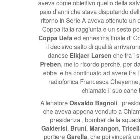
aveva come obiettivo quello della sal
paio d’anni che stava disputando dell
ritorno in Serie A aveva ottenuto un 
Coppa Italia raggiunta e un sesto po
Coppa Uefa
ed ennesima finale di Co
il decisivo salto di qualità arrivaro
danese
Elkjaer Larsen
che tra i 
Preben
, me lo ricordo perchè, per da
ebbe
e ha continuato ad avere tra i
radiofonica Francesca Cheyenne,
chiamato il suo cane
Allenatore
Osvaldo Bagnoli
,
presi
che aveva appena venduto a Chiamp
presidenza
, bomber della squa
Galderisi
.
Bruni
,
Marangon
,
Tricel
portiere
Garella
, che poi vincerà un