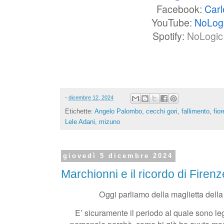
Facebook:
Carl
YouTube:
NoLog
Spotify:
NoLogic 
-
dicembre 12, 2024
Etichette:
Angelo Palombo
,
cecchi gori
,
fallimento
,
fio
Lele Adani
,
mizuno
giovedì 5 dicembre 2024
Marchionni e il ricordo di Firenz
Oggi parliamo della maglietta dell
E’ sicuramente il periodo al quale sono l