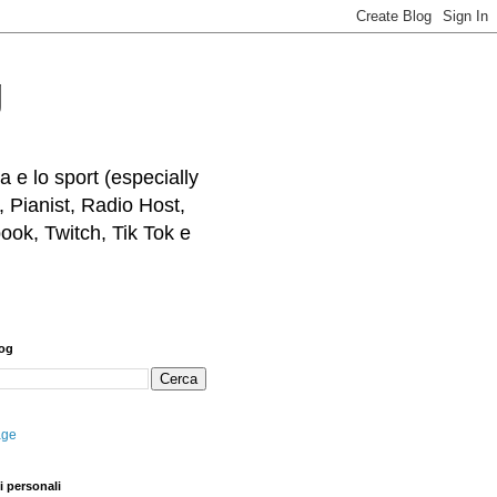
g
 e lo sport (especially
, Pianist, Radio Host,
ook, Twitch, Tik Tok e
log
age
i personali