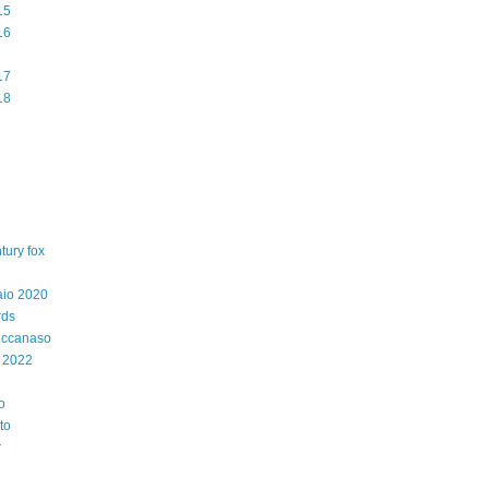
15
16
17
18
tury fox
aio 2020
rds
iccanaso
 2022
o
to
r