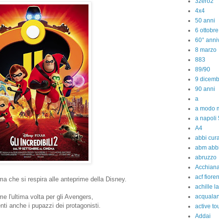
3zero2
4x4
50 anni
6 ottobr
60° anniv
8 marzo
883
89/90
9 dicem
90 anni
a
a modo m
a napoli 
A4
abbi cura
abm abb
abruzzo
Acchiana
acf fiore
ima che si respira alle anteprime della Disney.
achille l
e l'ultima volta per gli Avengers,
acquala
nti anche i pupazzi dei protagonisti.
active to
Addai