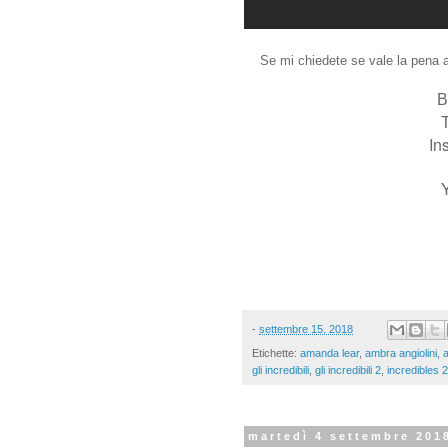
Se mi chiedete se vale la pena a
B
T
In
-
settembre 15, 2018
Etichette:
amanda lear
,
ambra angiolini
,
gli incredibili
,
gli incredibili 2
,
incredibles 2
martedì 4 settembre 201