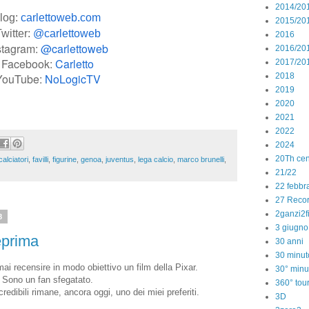
2014/20
log:
carlettoweb.com
2015/20
witter:
@carlettoweb
2016
stagram:
@carlettoweb
2016/20
Facebook:
Carletto
2017/20
YouTube:
NoLogicTV
2018
2019
2020
2021
2022
2024
20Th cen
calciatori
,
favilli
,
figurine
,
genoa
,
juventus
,
lega calcio
,
marco brunelli
,
21/22
22 febbr
27 Reco
2ganzi2f
8
3 giugno
teprima
30 anni
30 minut
ai recensire in modo obiettivo un film della Pixar.
30° minu
Sono un fan sfegatato.
360° tou
credibili rimane, ancora oggi, uno dei miei preferiti.
3D