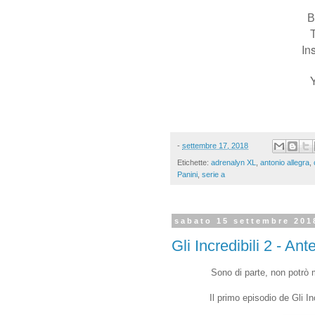
B
T
In
-
settembre 17, 2018
Etichette:
adrenalyn XL
,
antonio allegra
,
Panini
,
serie a
sabato 15 settembre 201
Gli Incredibili 2 - An
Sono di parte, non potrò m
Il primo episodio de Gli In