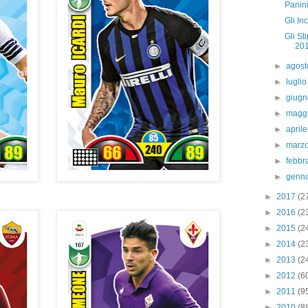
Panini
Gli In
Gli St
20
►
agos
►
lugli
►
giug
►
magg
►
april
►
marz
►
febbr
►
genn
►
2017
(2
►
2016
(2
►
2015
(2
►
2014
(2
►
2013
(2
►
2012
(6
►
2011
(9
►
2010
(8