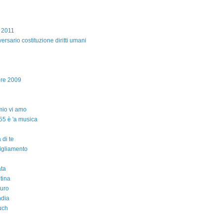
e 2011
ersario costituzione diritti umani
bre 2009
io vi amo
55 è 'a musica
 di te
igliamento
ta
ntina
auro
ndia
uch