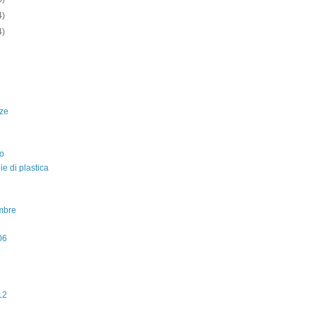
4)
4)
ze
o
lie di plastica
mbre
06
12