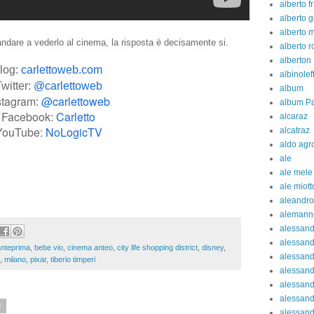
alberto fr
alberto g
alberto 
ndare a vederlo al cinema, la risposta è decisamente si.
alberto 
alberton
log:
carlettoweb.com
albinolef
witter:
@carlettoweb
album
stagram:
@carlettoweb
album Pa
Facebook:
Carletto
alcaraz
YouTube:
NoLogicTV
alcatraz
aldo agr
ale
ale mele
ale miott
aleandro
alemann
alessan
alessand
anteprima
,
bebe vio
,
cinema anteo
,
city life shopping district
,
disney
,
alessand
,
milano
,
pixar
,
tiberio timperi
alessan
alessand
alessand
8
alessand