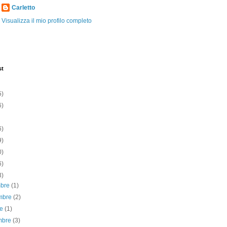
Carletto
Visualizza il mio profilo completo
st
5)
6)
6)
9)
0)
6)
3)
mbre
(1)
mbre
(2)
re
(1)
embre
(3)