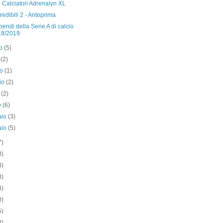
 Calciatori Adrenalyn XL
credibili 2 - Anteprima
ipendi della Serie A di calcio
18/2019
to
(5)
o
(2)
no
(1)
io
(2)
e
(2)
o
(6)
aio
(3)
aio
(5)
7)
3)
4)
3)
4)
0)
5)
8)