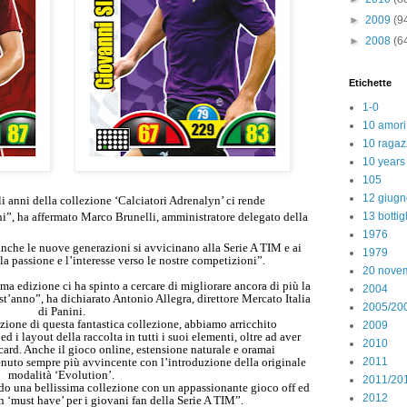
►
2009
(9
►
2008
(6
Etichette
1-0
10 amori
10 ragaz
10 years
105
12 giugn
li anni della collezione ‘Calciatori Adrenalyn’ ci rende
ni”, ha affermato Marco Brunelli, amministratore delegato della
13 bottig
1976
 anche le nuove generazioni si avvicinano alla Serie A TIM e ai
1979
a passione e l’interesse verso le nostre competizioni”.
20 nove
ima edizione ci ha spinto a cercare di migliorare ancora di più la
2004
st’anno”, ha dichiarato Antonio Allegra, direttore Mercato Italia
2005/20
di Panini.
zione di questa fantastica collezione, abbiamo arricchito
2009
ed i layout della raccolta in tutti i suoi elementi, oltre ad aver
2010
card. Anche il gioco online, estensione naturale e oramai
enuto se
mpre più avvincente con l’introduzione della originale
2011
modalità ‘Evolution’.
2011/20
o una bellissima collezione con un appassionante gioco off ed
2012
 ‘must have’ per i giovani fan della Serie A TIM”.