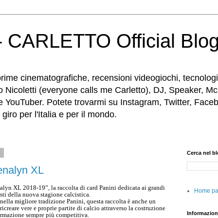
 CARLETTO Official Blo
rime cinematografiche, recensioni videogiochi, tecnologia
o Nicoletti (everyone calls me Carletto), DJ, Speaker, Mc
e YouTuber. Potete trovarmi su Instagram, Twitter, Faceb
iro per l'Italia e per il mondo.
8
Cerca nel b
renalyn XL
nalyn XL 2018-19”, la raccolta di card Panini dedicata ai grandi
Home p
sti della nuova stagione calcistica.
 nella migliore tradizione Panini, questa raccolta è anche un
creare vere e proprie partite di calcio attraverso la costruzione
Informazion
ormazione sempre più competitiva.