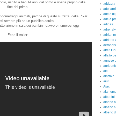
dio, uscito a ben 14 anni dal primo e riparte proprio dalla
addaura
fine del primo.
adel aref
adele di
gometraggi animati, perchè di questo si tratta, della Pixar
adele pr
ati sempre più ad un pubblico adulto.
adidas
ttenzione in sala dei bambini, davvero numerosi oggi.
adrenaly
Ecco il trailer:
adrian m
adriano 
aeroport
affari tuo
affatto d
agnese p
agrigent
aic
ainstain
aiuti
Ajax
alan em
albertini
alberto b
alberto c
alberto d