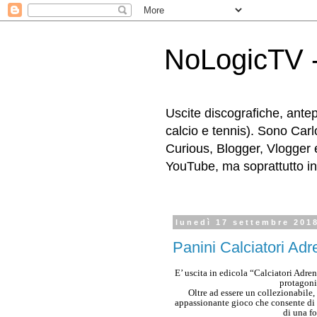
NoLogicTV -
Uscite discografiche, antep
calcio e tennis). Sono Carl
Curious, Blogger, Vlogger 
YouTube, ma soprattutto in g
lunedì 17 settembre 201
Panini Calciatori Ad
E’ uscita in edicola “Calciatori Adre
protagoni
Oltre ad essere un collezionabile,
appassionante gioco che consente di ri
di una f