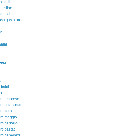
aticelli
ilardino
malusci
rosa gastaldo
fe
nini
oppi
o
 baldi
o
dra amoroso
ra chiacchiaretta
ra flora
dra maggio
ro barbero
ro bastagli
ro benedetti