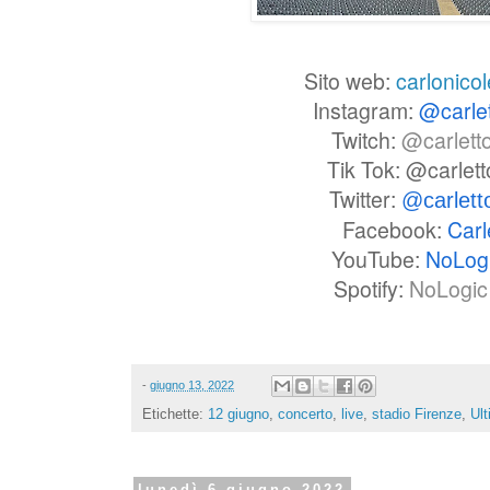
Sito web:
carlonicol
Instagram:
@carle
Twitch:
@carlett
Tik Tok: @carlet
Twitter:
@carlet
Facebook:
Carl
YouTube:
NoLog
Spotify:
NoLogic 
-
giugno 13, 2022
Etichette:
12 giugno
,
concerto
,
live
,
stadio Firenze
,
Ul
lunedì 6 giugno 2022